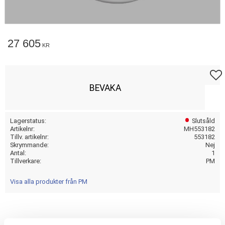
27 605
KR
Lägg t
BEVAKA
Lagerstatus
Slutsåld
Artikelnr
MH553182
Tillv. artikelnr
553182
Skrymmande
Nej
Antal
1
Tillverkare
PM
Visa alla produkter från PM
FORGED; CHROME; FRONT