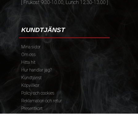
[ Frukost 9.30-10.00, Lunch 12.30-13.00 ]
KUNDTJÄNST
Mina sidor
Om oss
Hitta hit
Hur handlar jag?
Kundtjänst
Köpvillkor
Policy och cookies
Reklamation och retur
Presentkort
FÖLJ OSS