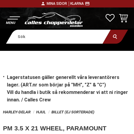
person
payment
MINA SIDOR │
KLARNA
Meny
FAVORITE
KUNDV
Lagerstatusen gäller generellt våra leverantörers
lager. (ART.nr som börjar på "MH", "Z" & "C")
Vill du handla i butik
så rekommenderar vi att ni ringer
innan. / Calles Crew
HARLEY-DELAR
HJUL
BILLET (EJ SORTERADE)
PM 3.5 X 21 WHEEL, PARAMOUNT