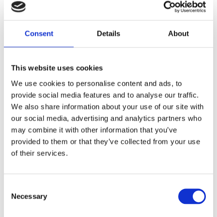
Dela med dig
Consent
Details
About
F
a
c
e
This website uses cookies
b
Omdömen
o
We use cookies to personalise content and ads, to
o
provide social media features and to analyse our traffic.
k
Du
We also share information about your use of our site with
our social media, advertising and analytics partners who
may combine it with other information that you’ve
provided to them or that they’ve collected from your use
of their services.
Bli den första att lämna ett omdöme.
C
Necessary
o
Lathund, modeller
n