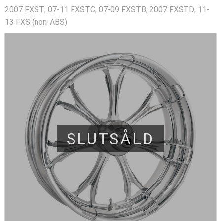
2007 FXST; 07-11 FXSTC; 07-09 FXSTB; 2007 FXSTD; 11-
13 FXS (non-ABS)
SLUTSÅLD