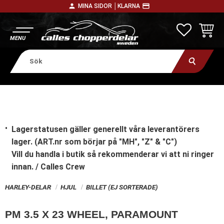
person
payment
MINA SIDOR │
KLARNA
Meny
FAVORITE
KUNDV
Lagerstatusen gäller generellt våra leverantörers
lager. (ART.nr som börjar på "MH", "Z" & "C")
Vill du handla i butik
så rekommenderar vi att ni ringer
innan. / Calles Crew
HARLEY-DELAR
HJUL
BILLET (EJ SORTERADE)
PM 3.5 X 23 WHEEL, PARAMOUNT