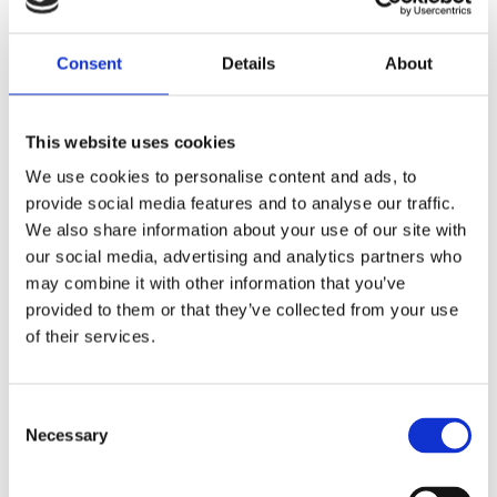
Dela med dig
Consent
Details
About
F
a
c
e
This website uses cookies
b
Omdömen
o
We use cookies to personalise content and ads, to
o
k
provide social media features and to analyse our traffic.
Du
We also share information about your use of our site with
our social media, advertising and analytics partners who
may combine it with other information that you’ve
provided to them or that they’ve collected from your use
of their services.
Bli den första att lämna ett omdöme.
C
Necessary
o
Lathund, modeller
n
🔹XL
= Sportster 🔹
Touring
= Electra Glide, Street Glide,
s