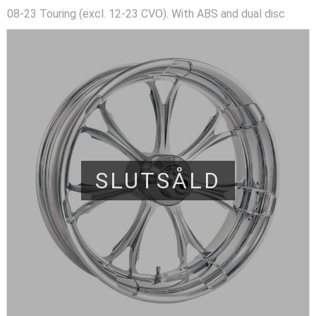
08-23 Touring (excl. 12-23 CVO). With ABS and dual disc
SLUTSÅLD