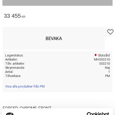
33 455
KR
Lägg t
BEVAKA
Lagerstatus
Slutsåld
Artikelnr
MH553210
Tillv. artikelnr
553210
Skrymmande
Nej
Antal
1
Tillverkare
PM
Visa alla produkter från PM
FORGED; CHROME; FRONT