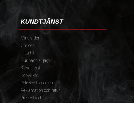
KUNDTJÄNST
Mina sidor
Om oss
Hitta hit
Hur handlar jag?
Kundtjänst
Köpvillkor
Policy och cookies
Reklamation och retur
Presentkort
FÖLJ OSS