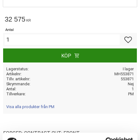
32 575
KR
Antal
Lägg till
KÖP
Lagerstatus
I lager
Artikelnr
MH553871
Tillv. artikelnr
553871
Skrymmande
Nej
Antal
1
Tillverkare
PM
Visa alla produkter från PM
FORGED; CONTRAST CUT; FRONT.