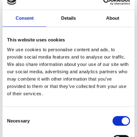
Dela med dig
Consent
Details
About
F
a
c
e
This website uses cookies
b
Omdömen
o
We use cookies to personalise content and ads, to
o
k
provide social media features and to analyse our traffic.
Du
We also share information about your use of our site with
our social media, advertising and analytics partners who
may combine it with other information that you’ve
provided to them or that they’ve collected from your use
of their services.
Bli den första att lämna ett omdöme.
C
Necessary
o
Lathund, modeller
n
🔹XL
= Sportster 🔹
Touring
= Electra Glide, Street Glide,
s