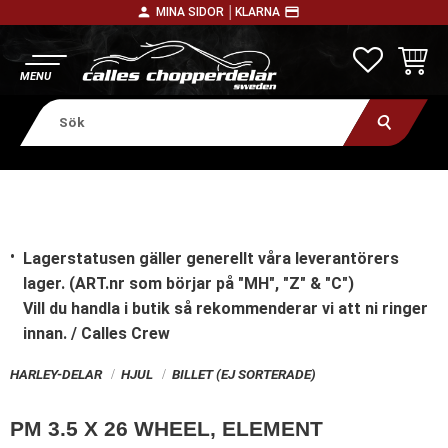
person
payment
MINA SIDOR │
KLARNA
Meny
FAVORITE
KUNDV
Lagerstatusen gäller generellt våra leverantörers
lager. (ART.nr som börjar på "MH", "Z" & "C")
Vill du handla i butik
så rekommenderar vi att ni ringer
innan. / Calles Crew
HARLEY-DELAR
HJUL
BILLET (EJ SORTERADE)
PM 3.5 X 26 WHEEL, ELEMENT