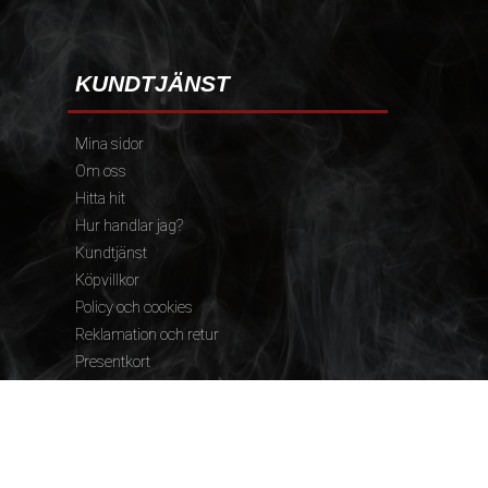
KUNDTJÄNST
Mina sidor
Om oss
Hitta hit
Hur handlar jag?
Kundtjänst
Köpvillkor
Policy och cookies
Reklamation och retur
Presentkort
FÖLJ OSS