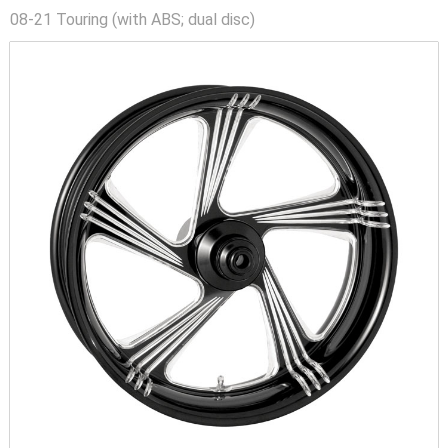
08-21 Touring (with ABS; dual disc)