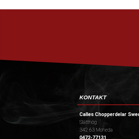
KONTAKT
Calles Chopperdelar Swe
Slätthög
342 63 Moheda
0472-77131