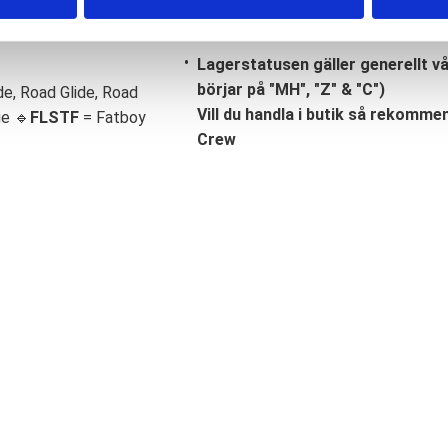
Lagerstatusen gäller generellt v
börjar på "MH", "Z" & "C")
de, Road Glide, Road
Vill du handla i butik så rekommend
ge 🔹
FLSTF
= Fatboy
Crew