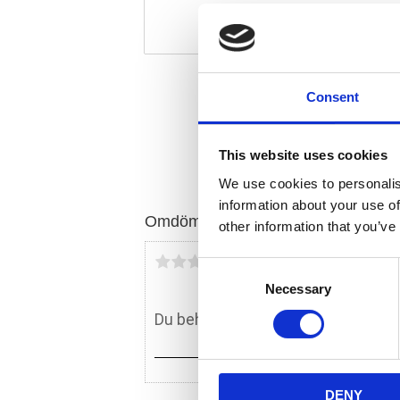
Consent
This website uses cookies
We use cookies to personalis
information about your use of
Omdömen
other information that you’ve
Du
C
Necessary
o
n
s
e
n
DENY
t