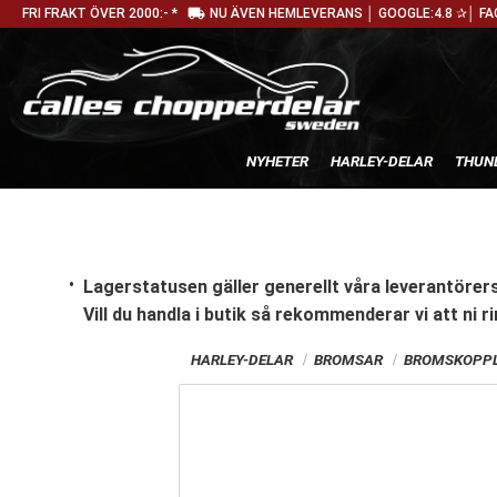
local_shipping
FRI FRAKT ÖVER 2000:- *
NU ÄVEN HEMLEVERANS │ GOOGLE:4.8 ✰│ FA
NYHETER
HARLEY-DELAR
THUN
Lagerstatusen gäller generellt våra leverantörers
Vill du handla i butik
så rekommenderar vi att ni ri
HARLEY-DELAR
BROMSAR
BROMSKOPPL