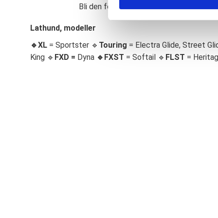
Bli den första att lämna ett omdöme.
S
e
Lathund, modeller
l
🔹XL
= Sportster 🔹
Touring
= Electra Glide, Street Gli
e
c
King 🔹
FXD =
Dyna
🔹
FXST
= Softail 🔹
FLST
= Herita
t
i
o
n