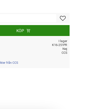
Lägg till i favoriter
KÖP
I lager
K16-251PR
Nej
CCS
ukter från CCS