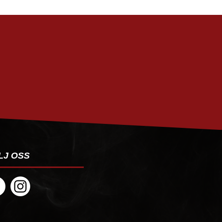
PRENUMERERA
LJ OSS