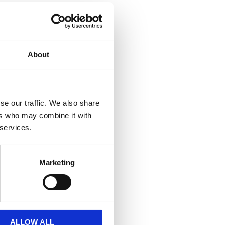
About
ela med dig
F
a
c
se our traffic. We also share
e
ers who may combine it with
b
o
 services.
o
k
Marketing
ALLOW ALL