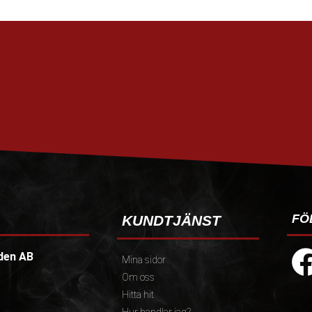
FÖ
KUNDTJÄNST
den AB
Mina sidor
Om oss
Hitta hit