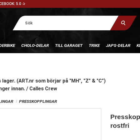
CEBOOK: 5.0 ✰
DERBIKE
CHOLO-DELAR
TILL GARAGET
TRIKE
JAPS-DELAR
K
 lager. (ART.nr som börjar på "MH", "Z" & "C")
nger innan. / Calles Crew
INGAR
PRESSKOPPLINGAR
Presskop
rostfri