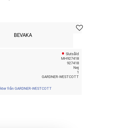
Lägg till i favoriter
BEVAKA
Slutsåld
MH927418
927418
Nej
1
GARDNER-WESTCOTT
dukter från GARDNER-WESTCOTT