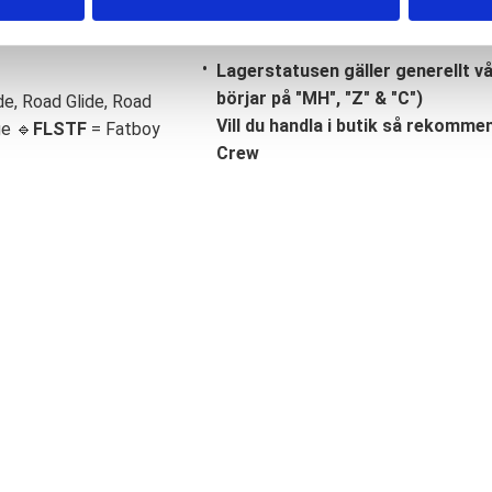
Lagerstatusen gäller generellt v
börjar på "MH", "Z" & "C")
de, Road Glide, Road
Vill du handla i butik så rekommend
ge 🔹
FLSTF
= Fatboy
Crew