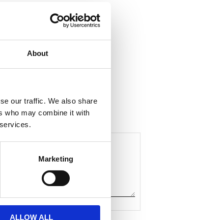
About
ela med dig
F
a
c
se our traffic. We also share
e
ers who may combine it with
b
o
 services.
o
k
Marketing
ALLOW ALL