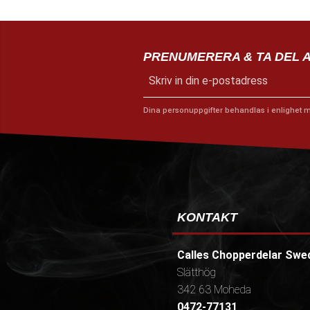
PRENUMERERA & TA DEL 
Dina personuppgifter behandlas i enlighet 
KONTAKT
Calles Chopperdelar Swe
Slätthög
342 63 Moheda
0472-77131