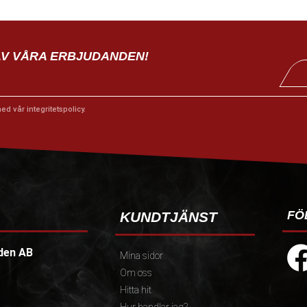
AV VÅRA ERBJUDANDEN!
med vår
integritetspolicy
.
FÖ
KUNDTJÄNST
den AB
Mina sidor
Om oss
Hitta hit