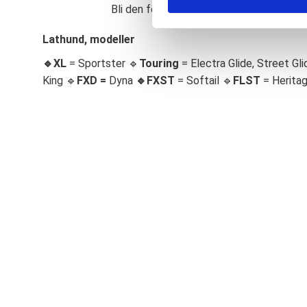
Bli den första att lämna ett omdöme.
S
e
Lathund, modeller
l
🔹XL
= Sportster 🔹
Touring
= Electra Glide, Street Gli
e
c
King 🔹
FXD =
Dyna
🔹
FXST
= Softail 🔹
FLST
= Herita
t
i
o
n