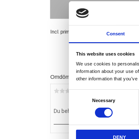
Incl. primary; inspection & derby cover h
Consent
This website uses cookies
We use cookies to personalis
information about your use of
Omdömen
other information that you’ve
Du
C
Necessary
o
n
s
e
n
DENY
t