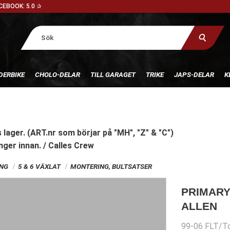
CEBOOK: 5.0 ✰
DERBIKE
CHOLO-DELAR
TILL GARAGET
TRIKE
JAPS-DELAR
K
 lager. (ART.nr som börjar på "MH", "Z" & "C")
nger innan. / Calles Crew
ING
5 & 6 VÄXLAT
MONTERING, BULTSATSER
PRIMARY
ALLEN
99-06 FLT/To