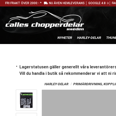
local_shipping
FRI FRAKT ÖVER 2000:- *
NU ÄVEN HEMLEVERANS │ GOOGLE:4.8 ✰│ FA
NYHETER
HARLEY-DELAR
THUN
Lagerstatusen gäller generellt våra leverantörers
Vill du handla i butik
så rekommenderar vi att ni ri
HARLEY-DELAR
PRIMÄRDRIVNING, KOPPL