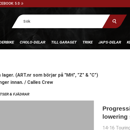
CEBOOK: 5.0 ✰
DERBIKE
CHOLO-DELAR
TILL GARAGET
TRIKE
JAPS-DELAR
K
 lager. (ART.nr som börjar på "MH", "Z" & "C")
nger innan. / Calles Crew
TSER & FJÄDRAR
Progress
lowering 
14-16 Tourin