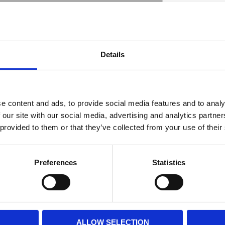
Details
 end of your bike up to two inches. Kit
pacers and lowering components.
D
e content and ads, to provide social media features and to analy
 our site with our social media, advertising and analytics partn
 provided to them or that they’ve collected from your use of their
Preferences
Statistics
ALLOW SELECTION