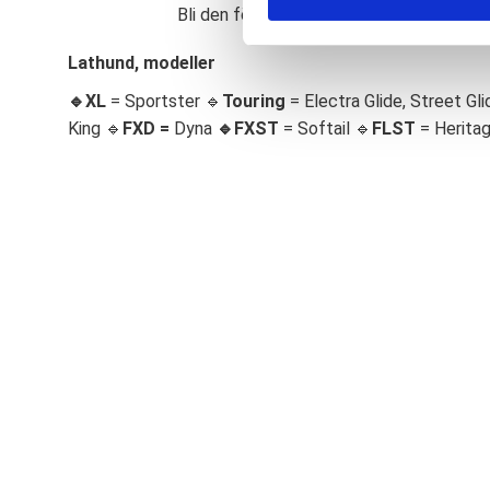
Bli den första att lämna ett omdöme.
S
e
Lathund, modeller
l
🔹XL
= Sportster 🔹
Touring
= Electra Glide, Street Gli
e
c
King 🔹
FXD =
Dyna
🔹
FXST
= Softail 🔹
FLST
= Herita
t
i
o
n