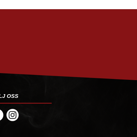
PRENUMERERA
LJ OSS