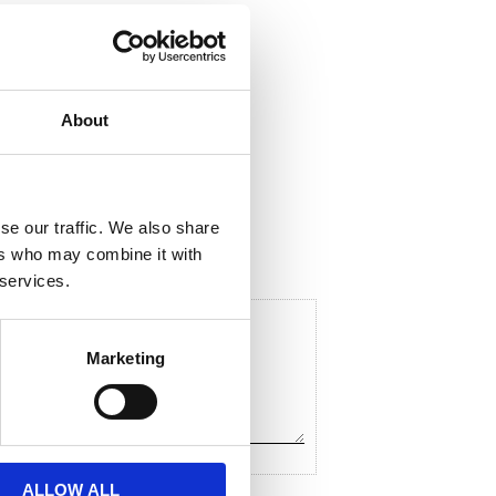
About
ela med dig
F
a
c
se our traffic. We also share
e
ers who may combine it with
b
o
 services.
o
k
Marketing
ALLOW ALL