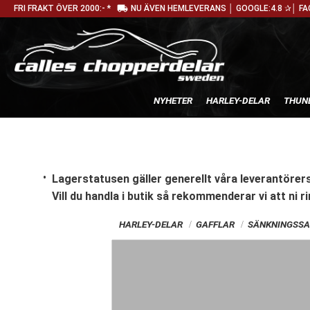
local_shipping
FRI FRAKT ÖVER 2000:- *
NU ÄVEN HEMLEVERANS │ GOOGLE:4.8 ✰│ FA
NYHETER
HARLEY-DELAR
THUN
Lagerstatusen gäller generellt våra leverantörers
Vill du handla i butik
så rekommenderar vi att ni ri
HARLEY-DELAR
GAFFLAR
SÄNKNINGSSA