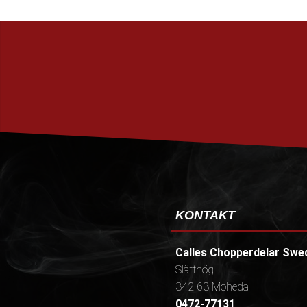
KONTAKT
Calles Chopperdelar Swe
Slätthög
342 63 Moheda
0472-77131