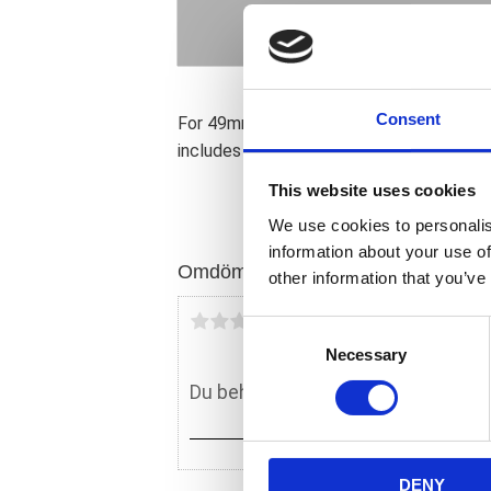
Consent
For 49mm forks. Lets you lower the front
includes progressively wound springs; s
This website uses cookies
We use cookies to personalis
information about your use of
Omdömen
other information that you’ve
Du
C
Necessary
o
n
s
e
n
DENY
t