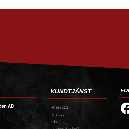
FÖ
KUNDTJÄNST
den AB
Mina sidor
Om oss
Hitta hit