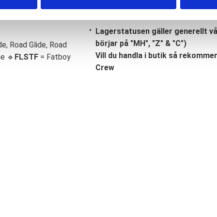
Lagerstatusen gäller generellt v
börjar på "MH", "Z" & "C")
de, Road Glide, Road
Vill du handla i butik så rekommend
ge 🔹
FLSTF
= Fatboy
Crew