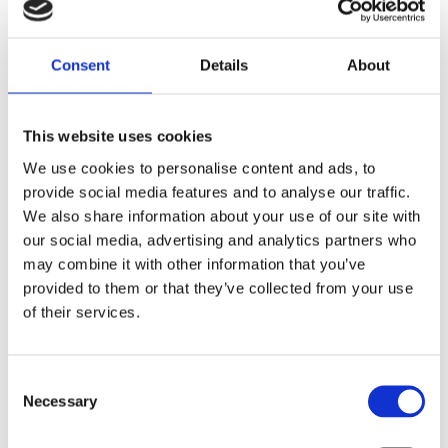
Dela med dig
Consent
Details
About
F
a
c
e
This website uses cookies
b
Omdömen
o
We use cookies to personalise content and ads, to
o
provide social media features and to analyse our traffic.
k
Du
We also share information about your use of our site with
our social media, advertising and analytics partners who
may combine it with other information that you’ve
provided to them or that they’ve collected from your use
of their services.
Bli den första att lämna ett omdöme.
C
Necessary
o
Lathund, modeller
n