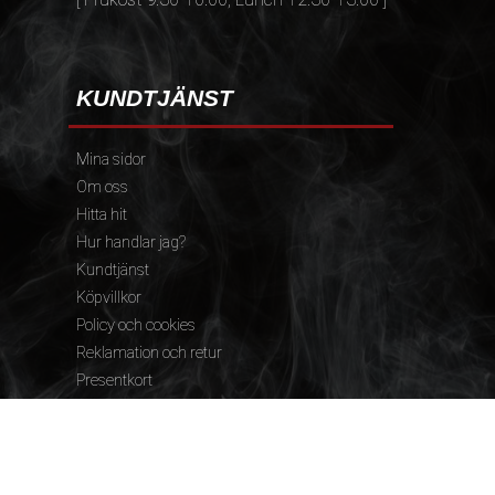
KUNDTJÄNST
Mina sidor
Om oss
Hitta hit
Hur handlar jag?
Kundtjänst
Köpvillkor
Policy och cookies
Reklamation och retur
Presentkort
FÖLJ OSS