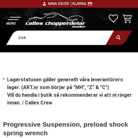
person
payment
MINA SIDOR │
KLARNA
Meny
FAVORITE
KUNDV
Lagerstatusen gäller generellt våra leverantörers
lager. (ART.nr som börjar på "MH", "Z" & "C")
Vill du handla i butik
så rekommenderar vi att ni ringer
innan. / Calles Crew
Progressive Suspension, preload shock
spring wrench