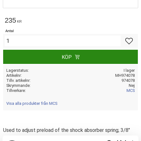
235
KR
Antal
Lägg till
KÖP
Lagerstatus
I lager
Artikelnr
MH974078
Tillv. artikelnr
974078
Skrymmande
Nej
Tillverkare
MCS
Visa alla produkter från MCS
Used to adjust preload of the shock absorber spring; 3/8"
drive