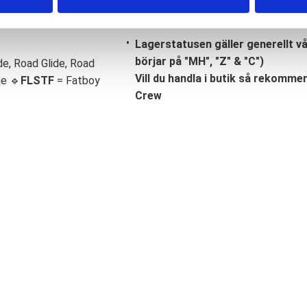
Lagerstatusen gäller generellt v
börjar på "MH", "Z" & "C")
de, Road Glide, Road
Vill du handla i butik så rekommend
ge 🔹
FLSTF
= Fatboy
Crew