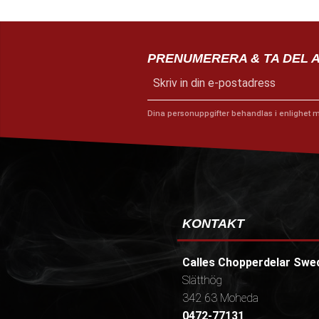
PRENUMERERA & TA DEL 
Dina personuppgifter behandlas i enlighet 
KONTAKT
Calles Chopperdelar Swe
Slätthög
342 63 Moheda
0472-77131