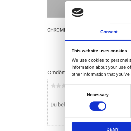
CHROME; STD SPRING RATE
Consent
This website uses cookies
We use cookies to personalis
information about your use of
Omdömen
other information that you’ve
Du
C
Necessary
o
n
s
e
n
DENY
t