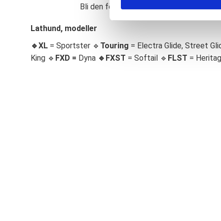
Bli den första att lämna ett omdöme.
S
e
Lathund, modeller
l
🔹XL
= Sportster 🔹
Touring
= Electra Glide, Street Gli
e
c
King 🔹
FXD =
Dyna
🔹
FXST
= Softail 🔹
FLST
= Herita
t
i
o
n