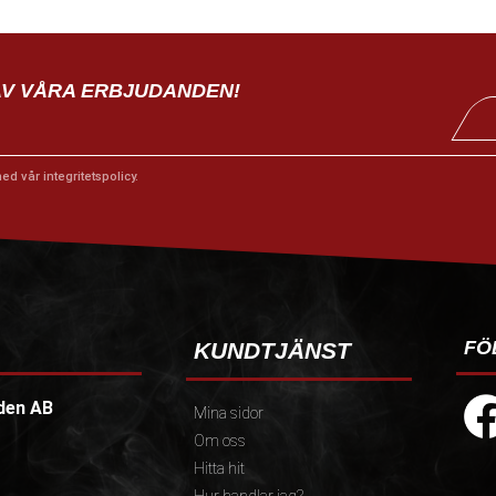
AV VÅRA ERBJUDANDEN!
med vår
integritetspolicy
.
FÖ
KUNDTJÄNST
den AB
Mina sidor
Om oss
Hitta hit