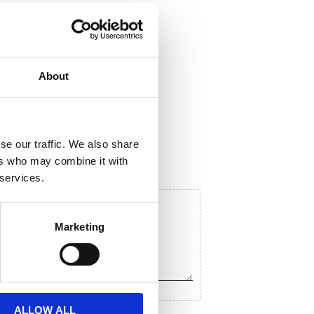
About
ela med dig
F
a
c
se our traffic. We also share
e
ers who may combine it with
b
o
 services.
o
k
Marketing
ALLOW ALL