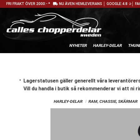
local_shipping
FRI FRAKT ÖVER 2000:- *
NU ÄVEN HEMLEVERANS │ GOOGLE:4.8 ✰│ FA
NYHETER
HARLEY-DELAR
THUN
Lagerstatusen gäller generellt våra leverantörers
Vill du handla i butik
så rekommenderar vi att ni ri
HARLEY-DELAR
RAM, CHASSIE, SKÄRMAR