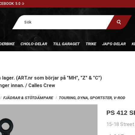
CEBOOK: 5.0 ✰
DERBIKE
CHOLO-DELAR
TILL GARAGET
TRIKE
JAPS-DELAR
K
 lager. (ART.nr som börjar på "MH", "Z" & "C")
nger innan. / Calles Crew
FJÄDRAR & STÖTDÄMPARE
TOURING, DYNA, SPORTSTER, V-ROD
PS 412 
15-18 Street