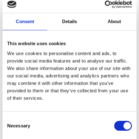
Dela med dig
Consent
Details
About
F
a
c
e
This website uses cookies
b
Omdömen
o
We use cookies to personalise content and ads, to
o
provide social media features and to analyse our traffic.
k
Du
We also share information about your use of our site with
our social media, advertising and analytics partners who
may combine it with other information that you’ve
provided to them or that they’ve collected from your use
of their services.
Bli den första att lämna ett omdöme.
C
Necessary
o
Lathund, modeller
n