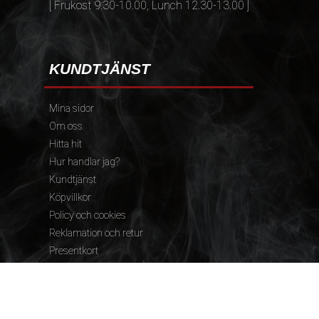
[ Frukost 9.30-10.00, Lunch 12.30-13.00 ]
KUNDTJÄNST
Mina sidor
Om oss
Hitta hit
Hur handlar jag?
Kundtjänst
Köpvillkor
Policy och cookies
Reklamation och retur
Presentkort
FÖLJ OSS