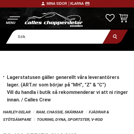
person
payment
MINA SIDOR │
KLARNA
Meny
FAVORITE
KUNDV
Lagerstatusen gäller generellt våra leverantörers
lager. (ART.nr som börjar på "MH", "Z" & "C")
Vill du handla i butik
så rekommenderar vi att ni ringer
innan. / Calles Crew
HARLEY-DELAR
RAM, CHASSIE, SKÄRMAR
FJÄDRAR &
STÖTDÄMPARE
TOURING, DYNA, SPORTSTER, V-ROD