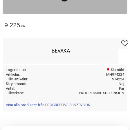
9 225
KR
Lägg t
BEVAKA
Lagerstatus
Slutsåld
Artikelnr
MH974224
Tillv. artikelnr
974224
Skrymmande
Nej
Antal
Par
Tillverkare
PROGRESSIVE SUSPENSION
Visa alla produkter från PROGRESSIVE SUSPENSION
11"; CHROME; STD DUTY