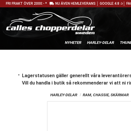
local_shipping
FRI FRAKT ÖVER 2000:- *
NU ÄVEN HEMLEVERANS │ GOOGLE:4.8 ✰│ FA
NYHETER
HARLEY-DELAR
THUN
Lagerstatusen gäller generellt våra leverantörers
Vill du handla i butik
så rekommenderar vi att ni ri
HARLEY-DELAR
RAM, CHASSIE, SKÄRMAR