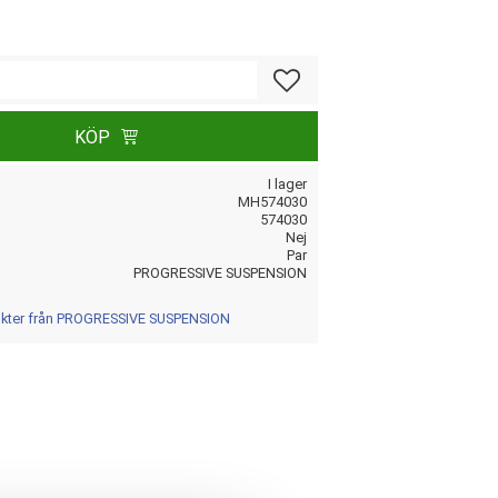
Lägg till i favoriter
KÖP
I lager
MH574030
574030
Nej
Par
PROGRESSIVE SUSPENSION
dukter från PROGRESSIVE SUSPENSION