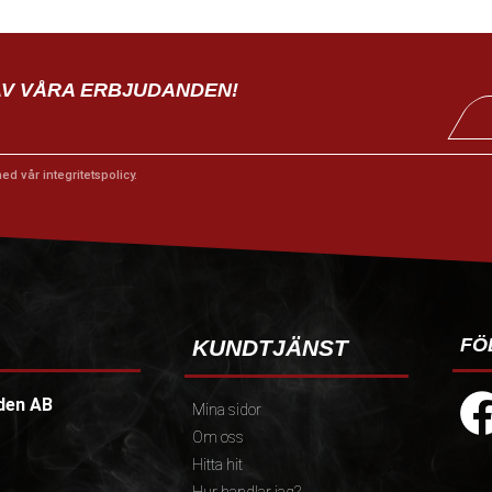
AV VÅRA ERBJUDANDEN!
med vår
integritetspolicy
.
FÖ
KUNDTJÄNST
den AB
Mina sidor
Om oss
Hitta hit