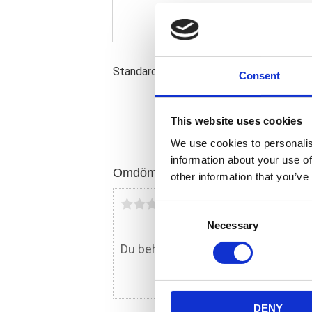
Standard duty; Bearing
Consent
This website uses cookies
We use cookies to personalis
information about your use of
Omdömen
other information that you’ve
Du
C
Necessary
o
n
s
e
n
DENY
t