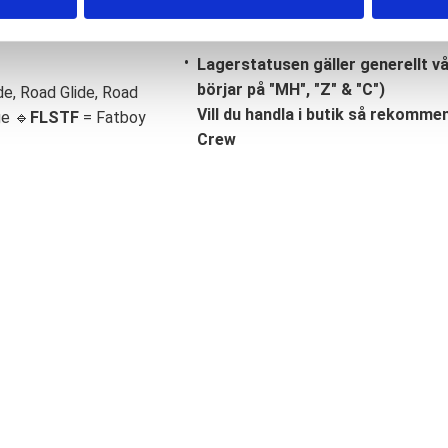
Lagerstatusen gäller generellt v
börjar på "MH", "Z" & "C")
de, Road Glide, Road
Vill du handla i butik så rekommend
ge 🔹
FLSTF
= Fatboy
Crew