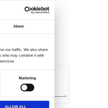
About
ela med dig
F
a
c
se our traffic. We also share
e
ers who may combine it with
b
o
 services.
o
k
Marketing
ALLOW ALL