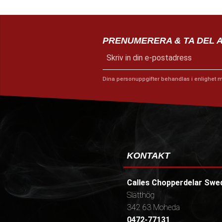
PRENUMERERA & TA DEL 
Dina personuppgifter behandlas i enlighet 
KONTAKT
Calles Chopperdelar Swe
Slätthög
342 63 Moheda
0472-77131