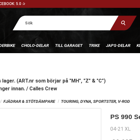
CEBOOK: 5.0 ✰
DERBIKE
CHOLO-DELAR
TILL GARAGET
TRIKE
JAPS-DELAR
K
 lager. (ART.nr som börjar på "MH", "Z" & "C")
nger innan. / Calles Crew
FJÄDRAR & STÖTDÄMPARE
TOURING, DYNA, SPORTSTER, V-ROD
PS 990 S
04-21 XL