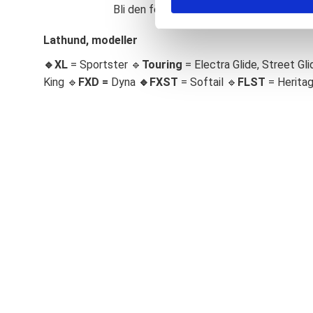
Bli den första att lämna ett omdöme.
S
e
Lathund, modeller
l
🔹XL
= Sportster 🔹
Touring
= Electra Glide, Street Gli
e
c
King 🔹
FXD =
Dyna
🔹
FXST
= Softail 🔹
FLST
= Herita
t
i
o
n