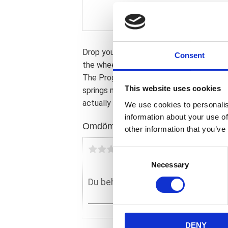
Drop your fork up to 2 inches in 30 minu
Consent
the wheel or even changing the oil. The i
The Progressive Suspension shorter sp
This website uses cookies
springs makes this kit truly a drop-in inst
actually improves the ride quality.
We use cookies to personalis
information about your use of
Omdömen
other information that you’ve
Du
C
Necessary
o
n
s
e
n
DENY
t