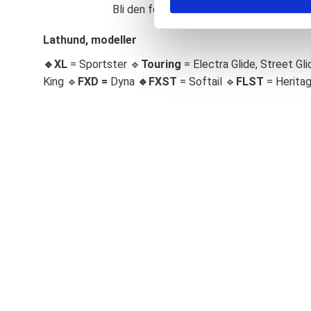
Bli den första att lämna ett omdöme.
S
e
Lathund, modeller
l
🔹XL
= Sportster 🔹
Touring
= Electra Glide, Street Gli
e
c
King 🔹
FXD =
Dyna
🔹
FXST
= Softail 🔹
FLST
= Herita
t
i
o
n