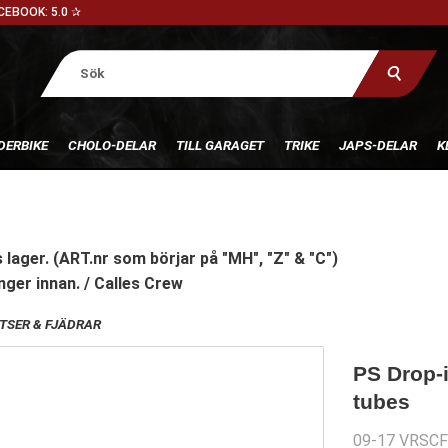
CEBOOK: 5.0 ✰
DERBIKE
CHOLO-DELAR
TILL GARAGET
TRIKE
JAPS-DELAR
K
 lager. (ART.nr som börjar på "MH", "Z" & "C")
nger innan. / Calles Crew
TSER & FJÄDRAR
PS Drop-i
tubes
09-17 VRSCF