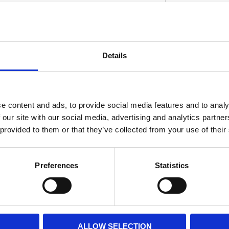
tes. No need to disassemble the forks; pulling
Details
nstallation can be done without special tools.
D
rings and the new secondary compensator
allation and; in contradiction to popular belief;
e content and ads, to provide social media features and to analy
 our site with our social media, advertising and analytics partn
 provided to them or that they’ve collected from your use of their
Preferences
Statistics
ALLOW SELECTION