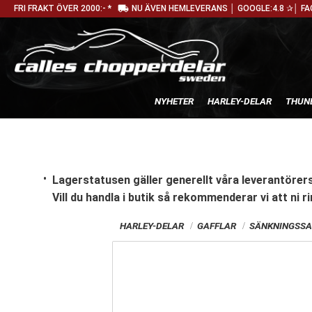
local_shipping
FRI FRAKT ÖVER 2000:- *
NU ÄVEN HEMLEVERANS │ GOOGLE:4.8 ✰│ FA
NYHETER
HARLEY-DELAR
THUN
Lagerstatusen gäller generellt våra leverantörers
Vill du handla i butik
så rekommenderar vi att ni ri
HARLEY-DELAR
GAFFLAR
SÄNKNINGSSA