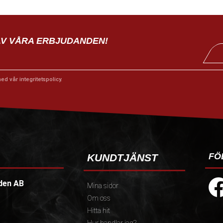
AV VÅRA ERBJUDANDEN!
med vår
integritetspolicy
.
FÖ
KUNDTJÄNST
den AB
Mina sidor
Om oss
Hitta hit