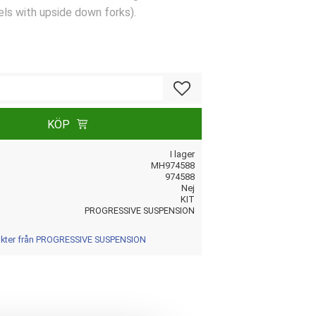
ls with upside down forks).
Lägg till i favoriter
KÖP
I lager
MH974588
974588
Nej
KIT
PROGRESSIVE SUSPENSION
dukter från PROGRESSIVE SUSPENSION