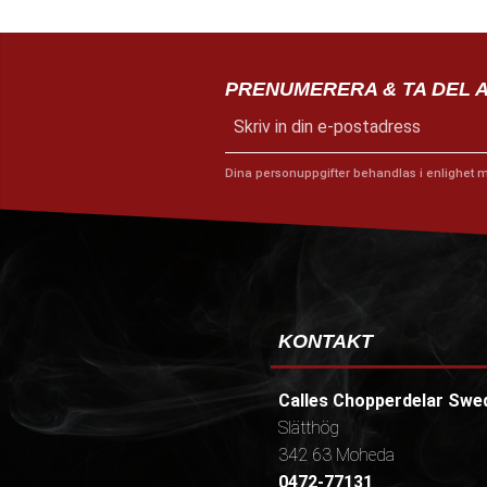
PRENUMERERA & TA DEL 
Dina personuppgifter behandlas i enlighet 
KONTAKT
Calles Chopperdelar Swe
Slätthög
342 63 Moheda
0472-77131