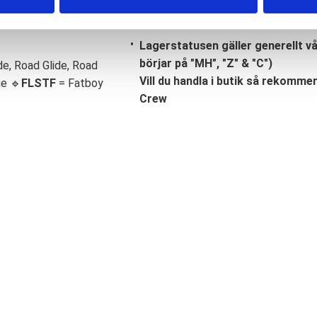
Lagerstatusen gäller generellt v
börjar på "MH", "Z" & "C")
de, Road Glide, Road
Vill du handla i butik så rekommend
ge 🔹
FLSTF
= Fatboy
Crew