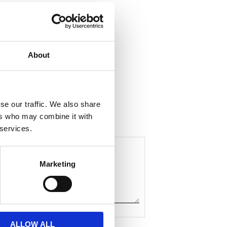
About
ela med dig
F
a
c
se our traffic. We also share
e
ers who may combine it with
b
o
 services.
o
k
Marketing
ALLOW ALL