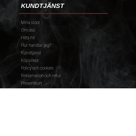
KUNDTJÄNST
Mina sidor
Om oss
Hitta hit
Hur handlar jag?
Kundtjänst
Köpvillkor
Policy och cookies
Reklamation och retur
Presentkort
FÖLJ OSS