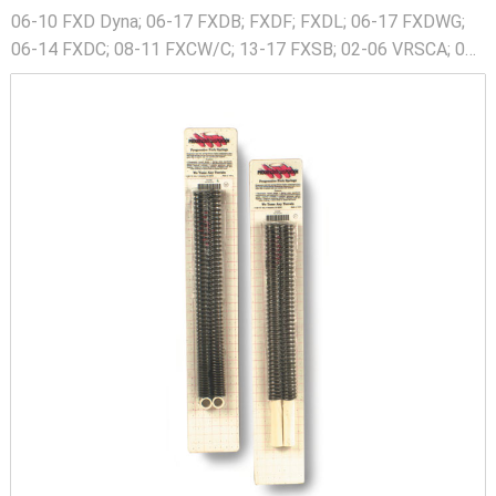
06-10 FXD Dyna; 06-17 FXDB; FXDF; FXDL; 06-17 FXDWG;
06-14 FXDC; 08-11 FXCW/C; 13-17 FXSB; 02-06 VRSCA; 07-
10 VRSCAW; 2005 VRSCB; 06-08 VRSCD Night Rod; 07-11
VRSCDX Night Rod Special; 2007 VRSCX