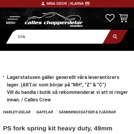
person
payment
MINA SIDOR │
KLARNA
Meny
FAVORITE
KUNDV
Lagerstatusen gäller generellt våra leverantörers
lager. (ART.nr som börjar på "MH", "Z" & "C")
Vill du handla i butik
så rekommenderar vi att ni ringer
innan. / Calles Crew
HARLEY-DELAR
GAFFLAR
SÄNKNINGSSATSER & FJÄDRAR
PS fork spring kit heavy duty, 49mm