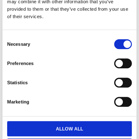
may combine it with other information that you’ve
F
provided to them or that they’ve collected from your use
a
c
of their services.
e
b
Omdömen
o
o
C
k
Du
Necessary
o
n
s
Preferences
e
n
t
Statistics
S
Bli den första att lämna ett omdöme.
e
Marketing
l
Lathund, modeller
e
🔹XL
= Sportster 🔹
Touring
= Electra Glide, Street Glide,
c
Road Glide, Road King 🔹
FXD =
Dyna
🔹
FXST
= Softail
t
ALLOW ALL
🔹
FLST
= Heritage 🔹
FLSTF
= Fatboy
i