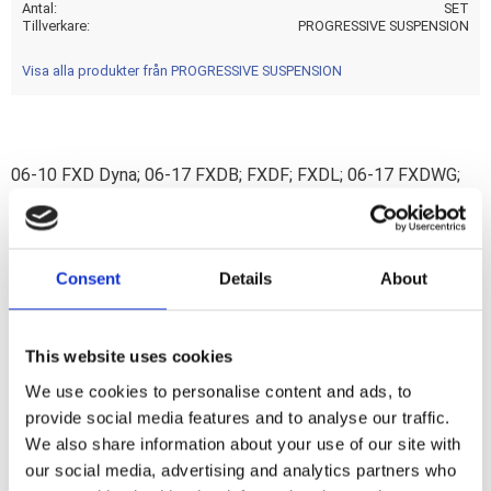
Antal
SET
Tillverkare
PROGRESSIVE SUSPENSION
Visa alla produkter från PROGRESSIVE SUSPENSION
06-10 FXD Dyna; 06-17 FXDB; FXDF; FXDL; 06-17 FXDWG;
06-14 FXDC; 08-11 FXCW/C; 13-17 FXSB; 02-06 VRSCA; 07-
10 VRSCAW; 2005 VRSCB; 06-08 VRSCD Night Rod; 07-11
VRSCDX Night Rod Special; 2007 VRSCX
Consent
Details
About
Progressive rate fork springs of superior quality. Precision
wound and made of high quality chrome silicon wire. Provides
a smooth ride but the progressive rate helps prevent
This website uses cookies
bottoming out when taking big bumps. Each kit comes with
We use cookies to personalise content and ads, to
progressive fork springs and necessary spacers.
provide social media features and to analyse our traffic.
We also share information about your use of our site with
our social media, advertising and analytics partners who
Dela med dig