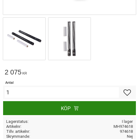
2 075
KR
Antal
Lägg till
KÖP
Lagerstatus
I lager
Artikelnr
MH974618
Tillv. artikelnr
974618
Skrymmande
Nej