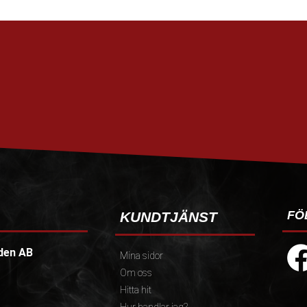
FÖ
KUNDTJÄNST
den AB
Mina sidor
Om oss
Hitta hit