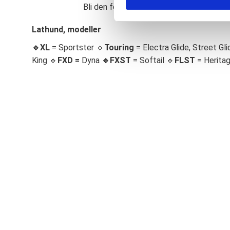
Bli den första att lämna ett omdöme.
S
e
Lathund, modeller
l
🔹XL
= Sportster 🔹
Touring
= Electra Glide, Street Gli
e
c
King 🔹
FXD =
Dyna
🔹
FXST
= Softail 🔹
FLST
= Herita
t
i
o
n