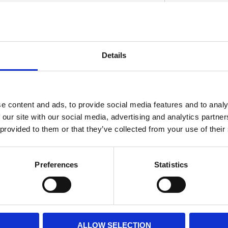
r quality. Precision wound and made of high
Details
mooth ride but the progressive rate helps
D
umps. Each kit comes with progressive fork
e content and ads, to provide social media features and to analy
 our site with our social media, advertising and analytics partn
 provided to them or that they’ve collected from your use of their
Preferences
Statistics
ALLOW SELECTION