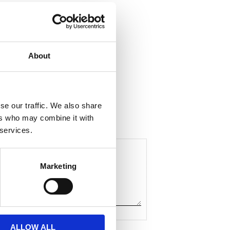
About
ela med dig
F
a
c
se our traffic. We also share
e
ers who may combine it with
b
o
 services.
o
k
Marketing
ALLOW ALL