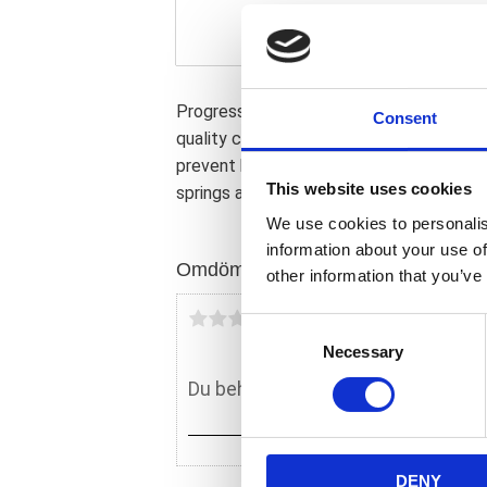
Progressive rate fork springs of superio
Consent
quality chrome silicon wire. Provides a s
prevent bottoming out when taking big b
This website uses cookies
springs and necessary spacers.
We use cookies to personalis
information about your use of
Omdömen
other information that you’ve
Du
C
Necessary
o
n
s
e
n
DENY
t