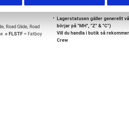
Lagerstatusen gäller generellt v
börjar på "MH", "Z" & "C")
de, Road Glide, Road
Vill du handla i butik så rekommend
ge 🔹
FLSTF
= Fatboy
Crew