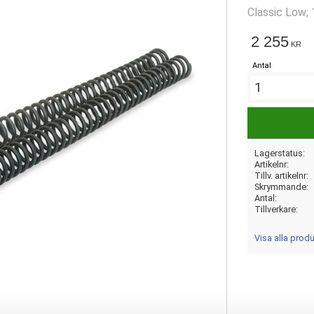
Classic Low;
2 255
KR
Antal
Lagerstatus
Artikelnr
Tillv. artikelnr
Skrymmande
Antal
Tillverkare
Visa alla pro