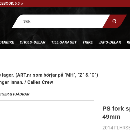
CEBOOK: 5.0 ✰
DERBIKE
CHOLO-DELAR
TILL GARAGET
TRIKE
JAPS-DELAR
K
 lager. (ART.nr som börjar på "MH", "Z" & "C")
nger innan. / Calles Crew
TSER & FJÄDRAR
PS fork s
49mm
2014 FLHRSE