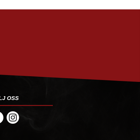
PRENUMERERA
LJ OSS