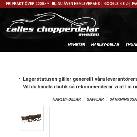
local_shipping
FRI FRAKT ÖVER 2000:- *
NU ÄVEN HEMLEVERANS │ GOOGLE:4.8 ✰│ FA
NYHETER
HARLEY-DELAR
THUN
Lagerstatusen gäller generellt våra leverantörers
Vill du handla i butik
så rekommenderar vi att ni ri
HARLEY-DELAR
GAFFLAR
SÄNKNINGSSA