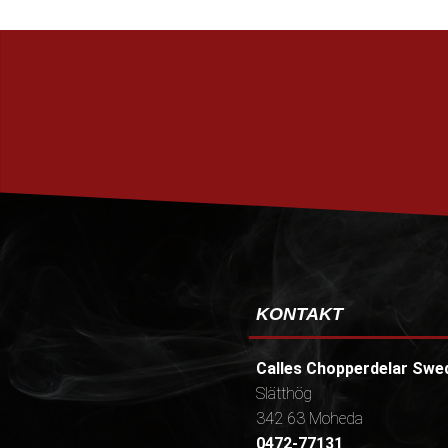
KONTAKT
Calles Chopperdelar Swe
Slätthög
342 63 Moheda
0472-77131