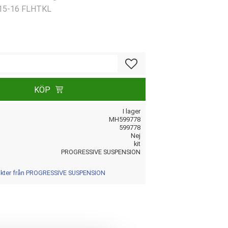
 15-16 FLHTKL
Lägg till i favoriter
KÖP
I lager
MH599778
599778
Nej
kit
PROGRESSIVE SUSPENSION
dukter från PROGRESSIVE SUSPENSION