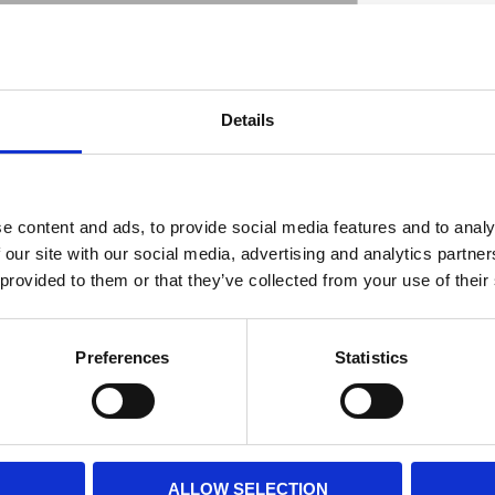
r quality. Precision wound and made of high
Details
mooth ride but the progressive rate helps
D
umps. Each kit comes with progressive fork
e content and ads, to provide social media features and to analy
 our site with our social media, advertising and analytics partn
 provided to them or that they’ve collected from your use of their
Preferences
Statistics
ALLOW SELECTION