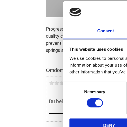
Progressive rate fork springs of superio
Consent
quality chrome silicon wire. Provides a s
prevent bottoming out when taking big b
This website uses cookies
springs and necessary spacers.
We use cookies to personalis
information about your use of
Omdömen
other information that you’ve
Du
C
Necessary
o
n
s
e
n
DENY
t