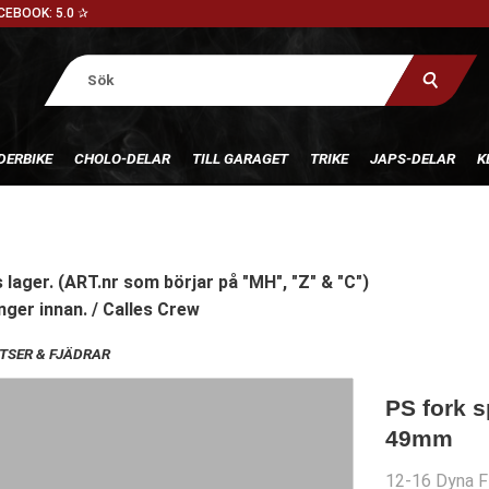
CEBOOK: 5.0 ✰
DERBIKE
CHOLO-DELAR
TILL GARAGET
TRIKE
JAPS-DELAR
K
 lager. (ART.nr som börjar på "MH", "Z" & "C")
nger innan. / Calles Crew
TSER & FJÄDRAR
PS fork s
49mm
12-16 Dyna 