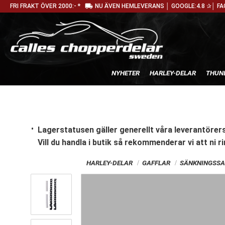
local_shipping
FRI FRAKT ÖVER 2000:- *
NU ÄVEN HEMLEVERANS │ GOOGLE:4.8 ✰│ FA
NYHETER
HARLEY-DELAR
THUN
Lagerstatusen gäller generellt våra leverantörers
Vill du handla i butik
så rekommenderar vi att ni ri
HARLEY-DELAR
GAFFLAR
SÄNKNINGSSA