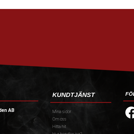
FÖ
KUNDTJÄNST
den AB
Mina sidor
Om oss
Hitta hit