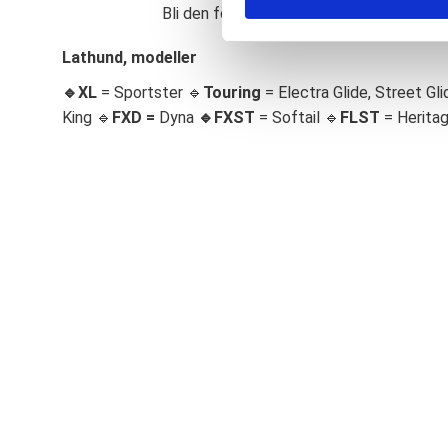
Bli den första att lämna ett omdöme.
S
e
Lathund, modeller
l
🔹XL
= Sportster 🔹
Touring
= Electra Glide, Street Gli
e
c
King 🔹
FXD =
Dyna
🔹
FXST
= Softail 🔹
FLST
= Herita
t
i
o
n