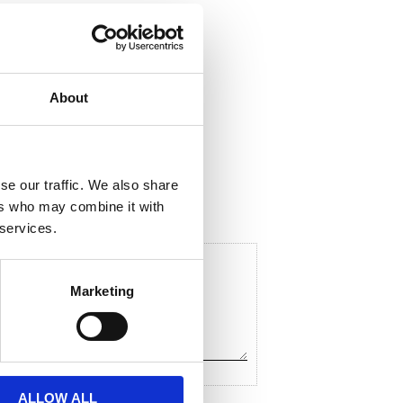
About
ela med dig
F
a
c
se our traffic. We also share
e
ers who may combine it with
b
o
 services.
o
k
Marketing
ALLOW ALL