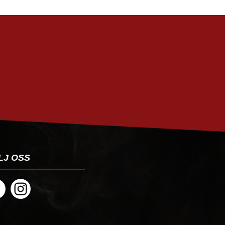
PRENUMERERA
LJ OSS