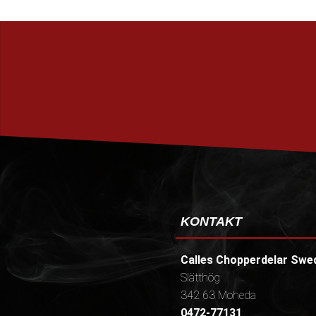
KONTAKT
Calles Chopperdelar Swe
Slätthög
342 63 Moheda
0472-77131