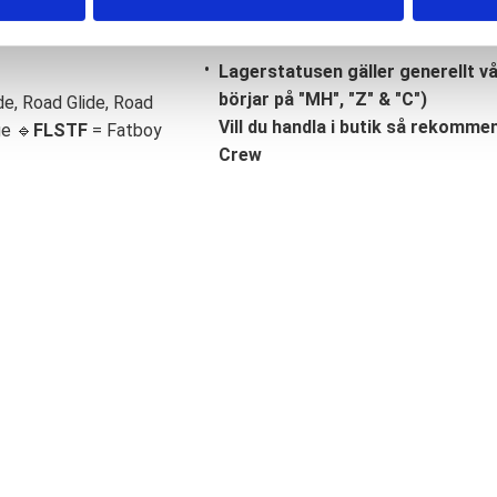
Lagerstatusen gäller generellt v
börjar på "MH", "Z" & "C")
de, Road Glide, Road
Vill du handla i butik så rekommend
ge 🔹
FLSTF
= Fatboy
Crew