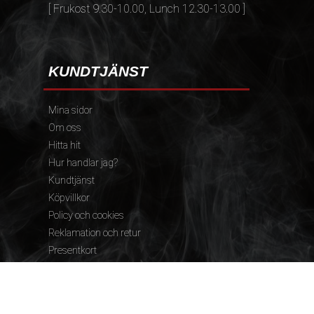
[ Frukost 9.30-10.00, Lunch 12.30-13.00 ]
KUNDTJÄNST
Mina sidor
Om oss
Hitta hit
Hur handlar jag?
Kundtjänst
Köpvillkor
Policy och cookies
Reklamation och retur
Presentkort
FÖLJ OSS