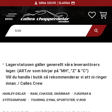
person
payment
MINA SIDOR │
KLARNA
Meny
FAVORITE
KUNDV
Lagerstatusen gäller generellt våra leverantörers
lager. (ART.nr som börjar på "MH", "Z" & "C")
Vill du handla i butik
så rekommenderar vi att ni ringer
innan. / Calles Crew
HARLEY-DELAR
RAM, CHASSIE, SKÄRMAR
FJÄDRAR &
STÖTDÄMPARE
TOURING, DYNA, SPORTSTER, V-ROD