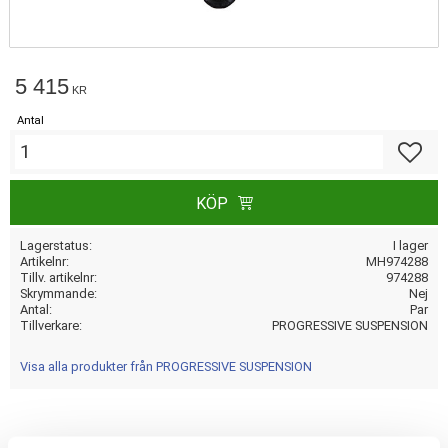
5 415
KR
Antal
Lägg till
KÖP
Lagerstatus
I lager
Artikelnr
MH974288
Tillv. artikelnr
974288
Skrymmande
Nej
Antal
Par
Tillverkare
PROGRESSIVE SUSPENSION
Visa alla produkter från PROGRESSIVE SUSPENSION