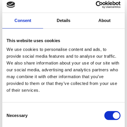
BLACK
Dela med dig
Consent
Details
About
F
a
c
This website uses cookies
e
b
Omdömen
We use cookies to personalise content and ads, to
o
o
provide social media features and to analyse our traffic.
k
Du
We also share information about your use of our site with
our social media, advertising and analytics partners who
may combine it with other information that you’ve
provided to them or that they’ve collected from your use
of their services.
Bli den första att lämna ett omdöme.
C
Necessary
o
Lathund, modeller
n