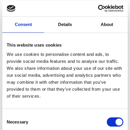
BLACK
Consent
Details
About
Dela med dig
F
a
c
This website uses cookies
e
b
We use cookies to personalise content and ads, to
Omdömen
o
provide social media features and to analyse our traffic.
o
k
We also share information about your use of our site with
Du
our social media, advertising and analytics partners who
may combine it with other information that you’ve
provided to them or that they’ve collected from your use
of their services.
C
Bli den första att lämna ett omdöme.
Necessary
o
n