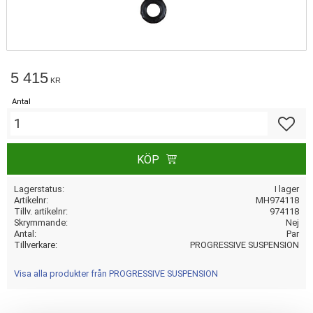
5 415
KR
Antal
Lägg till
KÖP
Lagerstatus
I lager
Artikelnr
MH974118
Tillv. artikelnr
974118
Skrymmande
Nej
Antal
Par
Tillverkare
PROGRESSIVE SUSPENSION
Visa alla produkter från PROGRESSIVE SUSPENSION