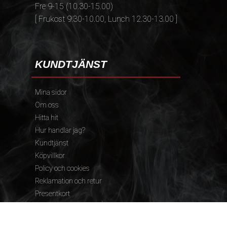
Fre 9-15 (10.30-15.00)
[ Frukost 9.30-10.00, Lunch 12.30-13.00 ]
KUNDTJÄNST
Mina sidor
Om oss
Hitta hit
Hur handlar jag?
Kundtjänst
Köpvillkor
Policy och cookies
Reklamation och retur
Presentkort