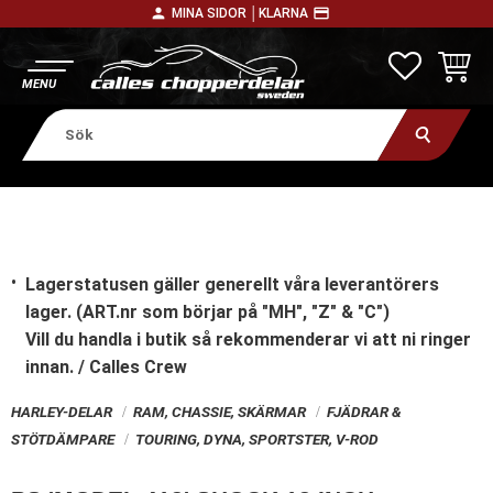
person
payment
MINA SIDOR │
KLARNA
Meny
FAVORITE
KUNDV
Lagerstatusen gäller generellt våra leverantörers
lager. (ART.nr som börjar på "MH", "Z" & "C")
Vill du handla i butik
så rekommenderar vi att ni ringer
innan. / Calles Crew
HARLEY-DELAR
RAM, CHASSIE, SKÄRMAR
FJÄDRAR &
STÖTDÄMPARE
TOURING, DYNA, SPORTSTER, V-ROD