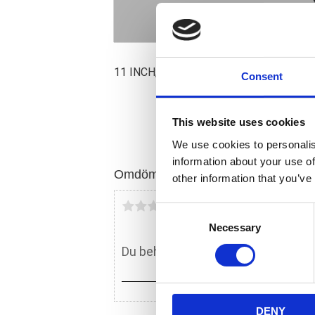
11 INCH; FULL COVER; CHROME; HEAV
Consent
This website uses cookies
We use cookies to personalis
information about your use of
Omdömen
other information that you’ve
Du
C
Necessary
o
n
s
e
n
DENY
t