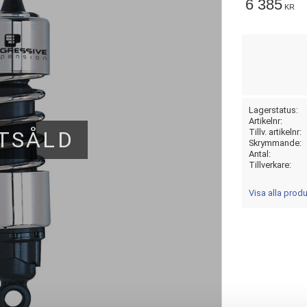
6 385
KR
Lagerstatus
Artikelnr
TSÅLD
Tillv. artikelnr
Skrymmande
Antal
Tillverkare
Visa alla pro