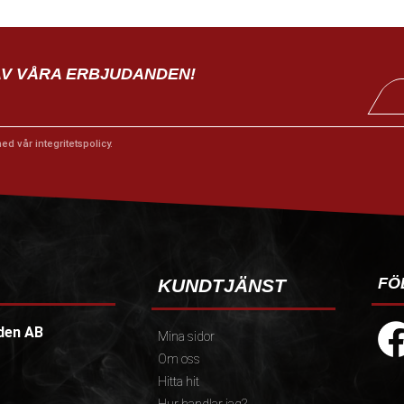
AV VÅRA ERBJUDANDEN!
med vår
integritetspolicy
.
FÖ
KUNDTJÄNST
den AB
Mina sidor
Om oss
Hitta hit