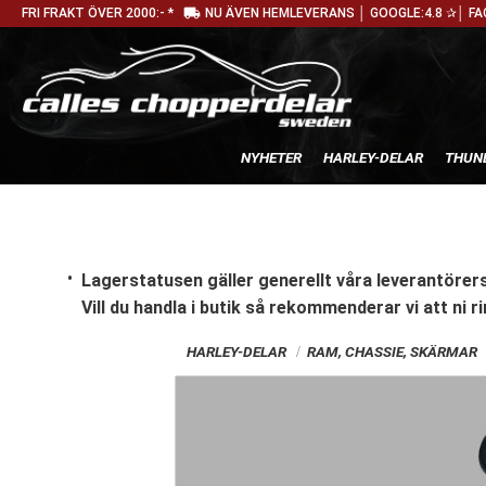
local_shipping
FRI FRAKT ÖVER 2000:- *
NU ÄVEN HEMLEVERANS │ GOOGLE:4.8 ✰│ FA
NYHETER
HARLEY-DELAR
THUN
Lagerstatusen gäller generellt våra leverantörers
Vill du handla i butik
så rekommenderar vi att ni ri
HARLEY-DELAR
RAM, CHASSIE, SKÄRMAR