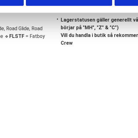
Lagerstatusen gäller generellt v
börjar på "MH", "Z" & "C")
de, Road Glide, Road
Vill du handla i butik så rekommend
ge 🔹
FLSTF
= Fatboy
Crew