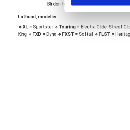
Bli den första att lämna ett omdöme.
S
e
Lathund, modeller
l
🔹XL
= Sportster 🔹
Touring
= Electra Glide, Street Gli
e
c
King 🔹
FXD =
Dyna
🔹
FXST
= Softail 🔹
FLST
= Herita
t
i
o
n