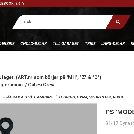
CEBOOK: 5.0 ✰
DERBIKE
CHOLO-DELAR
TILL GARAGET
TRIKE
JAPS-DELAR
K
 lager. (ART.nr som börjar på "MH", "Z" & "C")
nger innan. / Calles Crew
FJÄDRAR & STÖTDÄMPARE
TOURING, DYNA, SPORTSTER, V-ROD
PS 'MOD
91-17 Dyna (