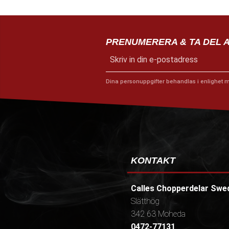
PRENUMERERA & TA DEL 
Dina personuppgifter behandlas i enlighet 
KONTAKT
Calles Chopperdelar Swe
Slätthög
342 63 Moheda
0472-77131