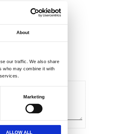
About
ela med dig
F
a
c
se our traffic. We also share
e
ers who may combine it with
b
o
 services.
o
k
Marketing
ALLOW ALL