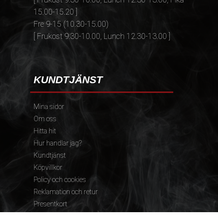
15.00-15.20 ]
Fre 9-15 (10.30-15.00)
[ Frukost 9.30-10.00, Lunch 12.30-13.00 ]
KUNDTJÄNST
Mina sidor
Om oss
Hitta hit
Hur handlar jag?
Kundtjänst
Köpvillkor
Policy och cookies
Reklamation och retur
Presentkort