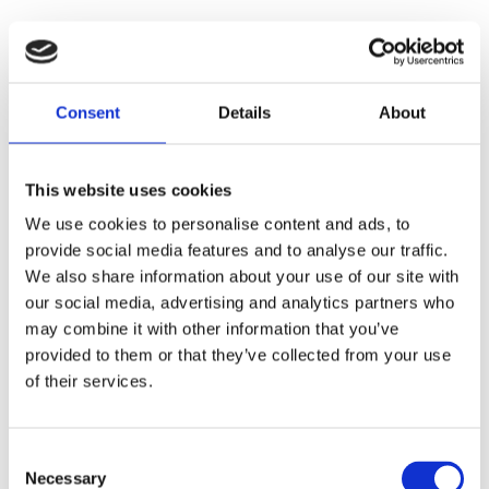
nan
Consent
Details
About
Dela med dig
F
This website uses cookies
a
c
We use cookies to personalise content and ads, to
e
b
provide social media features and to analyse our traffic.
Omdömen
o
We also share information about your use of our site with
o
k
our social media, advertising and analytics partners who
Du
may combine it with other information that you’ve
provided to them or that they’ve collected from your use
of their services.
C
Necessary
o