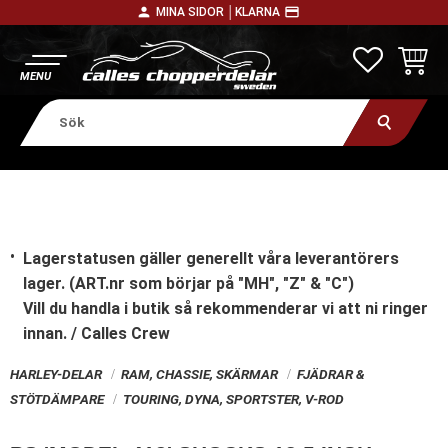
person
payment
MINA SIDOR │
KLARNA
Meny
FAVORITE
KUNDV
Lagerstatusen gäller generellt våra leverantörers
lager. (ART.nr som börjar på "MH", "Z" & "C")
Vill du handla i butik
så rekommenderar vi att ni ringer
innan. / Calles Crew
HARLEY-DELAR
RAM, CHASSIE, SKÄRMAR
FJÄDRAR &
STÖTDÄMPARE
TOURING, DYNA, SPORTSTER, V-ROD