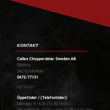
KONTAKT
Calles Chopperdelar Sweden AB
Slätthög
342 63 Moheda
0472-77131
HITTA HIT
Öppettider / (Telefontider):
Mån-tors 9-16,30 (10.30-16.30)
[ Frukost 9.30-10.00, Lunch 12.30-13.00, Fika