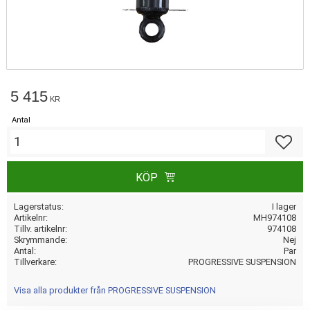
5 415
KR
Antal
Lägg till
KÖP
Lagerstatus
I lager
Artikelnr
MH974108
Tillv. artikelnr
974108
Skrymmande
Nej
Antal
Par
Tillverkare
PROGRESSIVE SUSPENSION
Visa alla produkter från PROGRESSIVE SUSPENSION