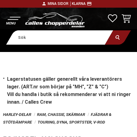
person
payment
MINA SIDOR │
KLARNA
Meny
FAVORITE
KUNDV
Lagerstatusen gäller generellt våra leverantörers
lager. (ART.nr som börjar på "MH", "Z" & "C")
Vill du handla i butik
så rekommenderar vi att ni ringer
innan. / Calles Crew
HARLEY-DELAR
RAM, CHASSIE, SKÄRMAR
FJÄDRAR &
STÖTDÄMPARE
TOURING, DYNA, SPORTSTER, V-ROD