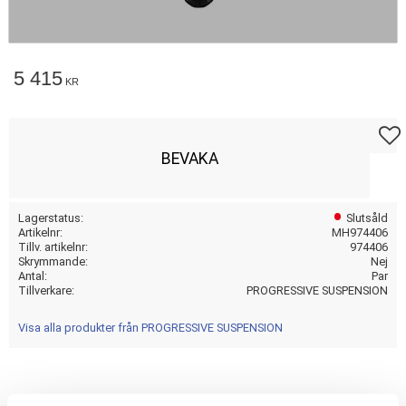
5 415
KR
Lägg t
BEVAKA
Lagerstatus
Slutsåld
Artikelnr
MH974406
Tillv. artikelnr
974406
Skrymmande
Nej
Antal
Par
Tillverkare
PROGRESSIVE SUSPENSION
Visa alla produkter från PROGRESSIVE SUSPENSION
13 INCH; HEAVY DUTY; BLACK