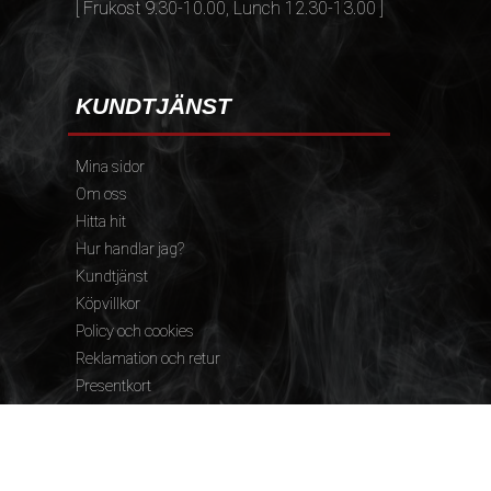
[ Frukost 9.30-10.00, Lunch 12.30-13.00 ]
KUNDTJÄNST
Mina sidor
Om oss
Hitta hit
Hur handlar jag?
Kundtjänst
Köpvillkor
Policy och cookies
Reklamation och retur
Presentkort
FÖLJ OSS