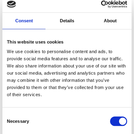
Dela med dig
Consent
Details
About
F
a
c
e
This website uses cookies
b
Omdömen
o
We use cookies to personalise content and ads, to
o
provide social media features and to analyse our traffic.
k
Du
We also share information about your use of our site with
our social media, advertising and analytics partners who
may combine it with other information that you’ve
provided to them or that they’ve collected from your use
of their services.
Bli den första att lämna ett omdöme.
C
Necessary
o
Lathund, modeller
n