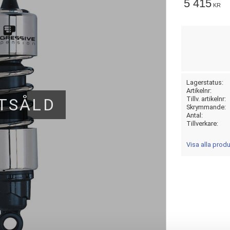
5 415
KR
Lagerstatus
Artikelnr
TSÅLD
Tillv. artikelnr
Skrymmande
Antal
Tillverkare
Visa alla pro