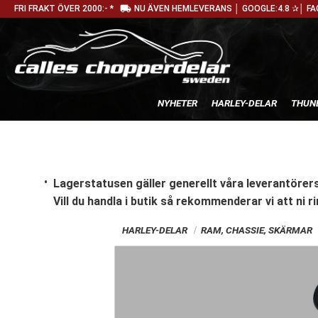
local_shipping
FRI FRAKT ÖVER 2000:- *
NU ÄVEN HEMLEVERANS │ GOOGLE:4.8 ✰│ FA
NYHETER
HARLEY-DELAR
THUN
Lagerstatusen gäller generellt våra leverantörers
Vill du handla i butik
så rekommenderar vi att ni ri
HARLEY-DELAR
RAM, CHASSIE, SKÄRMAR