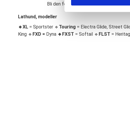
Bli den första att lämna ett omdöme.
S
e
Lathund, modeller
l
🔹XL
= Sportster 🔹
Touring
= Electra Glide, Street Gli
e
c
King 🔹
FXD =
Dyna
🔹
FXST
= Softail 🔹
FLST
= Herita
t
i
o
n