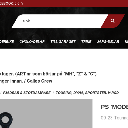
CEBOOK: 5.0 ✰
DERBIKE
CHOLO-DELAR
TILL GARAGET
TRIKE
JAPS-DELAR
K
 lager. (ART.nr som börjar på "MH", "Z" & "C")
nger innan. / Calles Crew
FJÄDRAR & STÖTDÄMPARE
TOURING, DYNA, SPORTSTER, V-ROD
PS 'MOD
09-23 Tourin