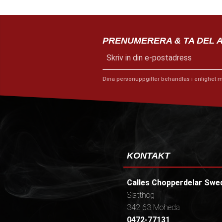
PRENUMERERA & TA DEL 
Dina personuppgifter behandlas i enlighet 
KONTAKT
Calles Chopperdelar Swe
Slätthög
342 63 Moheda
0472-77131