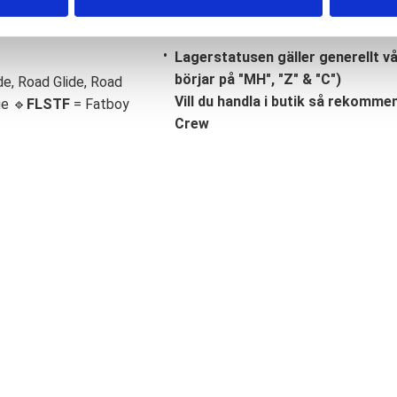
Lagerstatusen gäller generellt v
börjar på "MH", "Z" & "C")
de, Road Glide, Road
Vill du handla i butik så rekommend
ge 🔹
FLSTF
= Fatboy
Crew