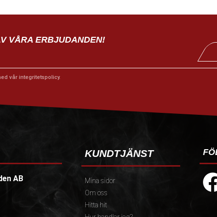
AV VÅRA ERBJUDANDEN!
med vår
integritetspolicy
.
FÖ
KUNDTJÄNST
den AB
Mina sidor
Om oss
Hitta hit