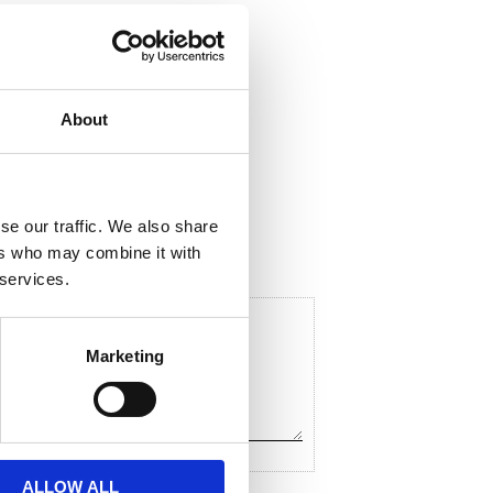
About
ela med dig
F
a
c
se our traffic. We also share
e
ers who may combine it with
b
o
 services.
o
k
Marketing
ALLOW ALL