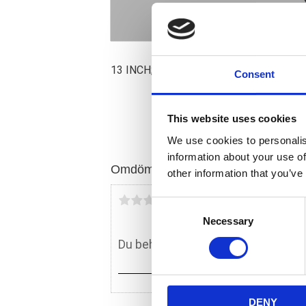
13 INCH; HEAVY DUTY; CHROME
Consent
This website uses cookies
We use cookies to personalis
information about your use of
Omdömen
other information that you’ve
Du
C
Necessary
o
n
s
e
n
DENY
t