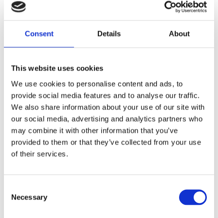
Dela med dig
Consent
Details
About
F
a
c
e
This website uses cookies
b
Omdömen
o
We use cookies to personalise content and ads, to
o
provide social media features and to analyse our traffic.
k
Du
We also share information about your use of our site with
our social media, advertising and analytics partners who
may combine it with other information that you’ve
provided to them or that they’ve collected from your use
of their services.
Bli den första att lämna ett omdöme.
C
Necessary
o
Lathund, modeller
n