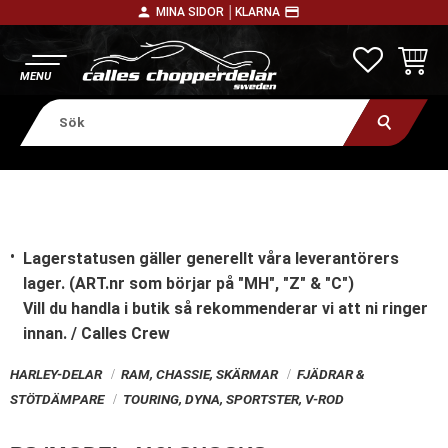
person
payment
MINA SIDOR │
KLARNA
Meny
FAVORITE
KUNDV
Lagerstatusen gäller generellt våra leverantörers
lager. (ART.nr som börjar på "MH", "Z" & "C")
Vill du handla i butik
så rekommenderar vi att ni ringer
innan. / Calles Crew
HARLEY-DELAR
RAM, CHASSIE, SKÄRMAR
FJÄDRAR &
STÖTDÄMPARE
TOURING, DYNA, SPORTSTER, V-ROD