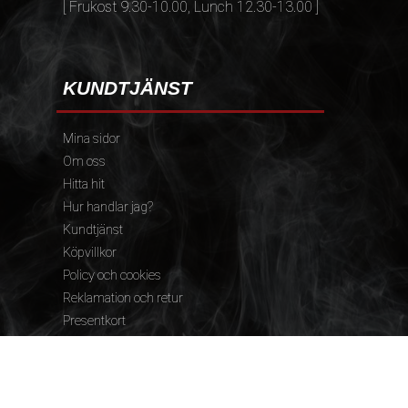
[ Frukost 9.30-10.00, Lunch 12.30-13.00 ]
KUNDTJÄNST
Mina sidor
Om oss
Hitta hit
Hur handlar jag?
Kundtjänst
Köpvillkor
Policy och cookies
Reklamation och retur
Presentkort
FÖLJ OSS