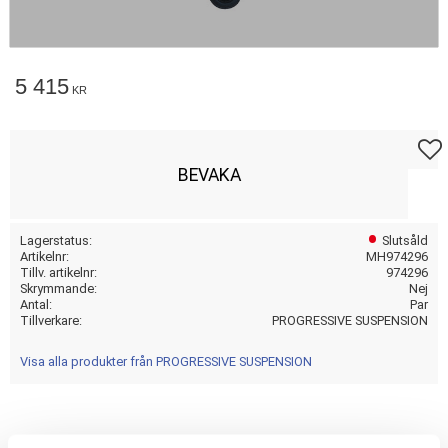
5 415
KR
Lägg t
BEVAKA
Lagerstatus
Slutsåld
Artikelnr
MH974296
Tillv. artikelnr
974296
Skrymmande
Nej
Antal
Par
Tillverkare
PROGRESSIVE SUSPENSION
Visa alla produkter från PROGRESSIVE SUSPENSION
13.5 INCH; CHROME; HEAVY DUTY