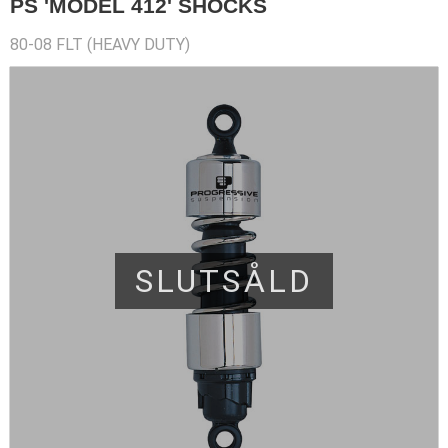
PS 'MODEL 412' SHOCKS
80-08 FLT (HEAVY DUTY)
SLUTSÅLD