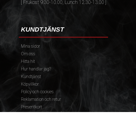
[ Frukost 9.30-10.00, Lunch 12.30-13.00 ]
KUNDTJÄNST
Mina sidor
Om oss
Hitta hit
Hur handlar jag?
Kundtjänst
Köpvillkor
Policy och cookies
Reklamation och retur
Presentkort
FÖLJ OSS