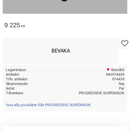
9 225
KR
Lägg t
BEVAKA
Lagerstatus
Slutsåld
Artikelnr
MH974439
Tillv. artikelnr
974439
Skrymmande
Nej
Antal
Par
Tillverkare
PROGRESSIVE SUSPENSION
Visa alla produkter från PROGRESSIVE SUSPENSION
13 INCH; HEAVY DUTY; CHROME