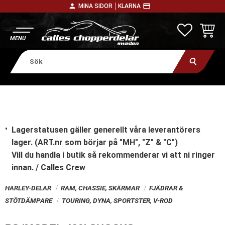
person
payment
MINA SIDOR │
KLARNA
Meny
FAVORITE
KUNDV
Lagerstatusen gäller generellt våra leverantörers
lager. (ART.nr som börjar på "MH", "Z" & "C")
Vill du handla i butik
så rekommenderar vi att ni ringer
innan. / Calles Crew
HARLEY-DELAR
RAM, CHASSIE, SKÄRMAR
FJÄDRAR &
STÖTDÄMPARE
TOURING, DYNA, SPORTSTER, V-ROD