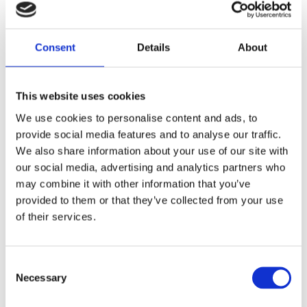
Dela med dig
Consent
Details
About
F
a
c
e
This website uses cookies
b
Omdömen
o
We use cookies to personalise content and ads, to
o
provide social media features and to analyse our traffic.
k
Du
We also share information about your use of our site with
our social media, advertising and analytics partners who
may combine it with other information that you’ve
provided to them or that they’ve collected from your use
of their services.
Bli den första att lämna ett omdöme.
C
Necessary
o
Lathund, modeller
n