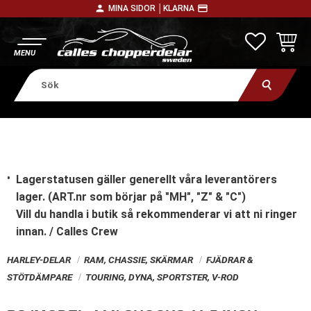
person
payment
MINA SIDOR │
KLARNA
Meny
FAVORITE
KUNDV
Lagerstatusen gäller generellt våra leverantörers
lager. (ART.nr som börjar på "MH", "Z" & "C")
Vill du handla i butik
så rekommenderar vi att ni ringer
innan. / Calles Crew
HARLEY-DELAR
RAM, CHASSIE, SKÄRMAR
FJÄDRAR &
STÖTDÄMPARE
TOURING, DYNA, SPORTSTER, V-ROD