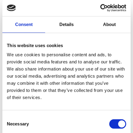
BLACK
Consent
Details
About
Dela med dig
F
a
c
This website uses cookies
e
b
We use cookies to personalise content and ads, to
Omdömen
o
provide social media features and to analyse our traffic.
o
k
We also share information about your use of our site with
Du
our social media, advertising and analytics partners who
may combine it with other information that you’ve
provided to them or that they’ve collected from your use
of their services.
C
Bli den första att lämna ett omdöme.
Necessary
o
n