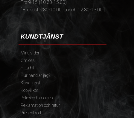
Fre 9-15 (10.30-15.00)
[ Frukost 9.30-10.00, Lunch 12.30-13.00 ]
KUNDTJÄNST
Mina sidor
Om oss
Hitta hit
Hur handlar jag?
Kundtjänst
Köpvillkor
Policy och cookies
Reklamation och retur
Presentkort