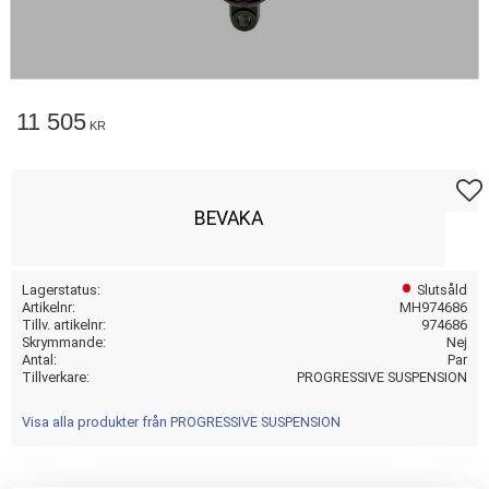
11 505
KR
Lägg t
BEVAKA
Lagerstatus
Slutsåld
Artikelnr
MH974686
Tillv. artikelnr
974686
Skrymmande
Nej
Antal
Par
Tillverkare
PROGRESSIVE SUSPENSION
Visa alla produkter från PROGRESSIVE SUSPENSION