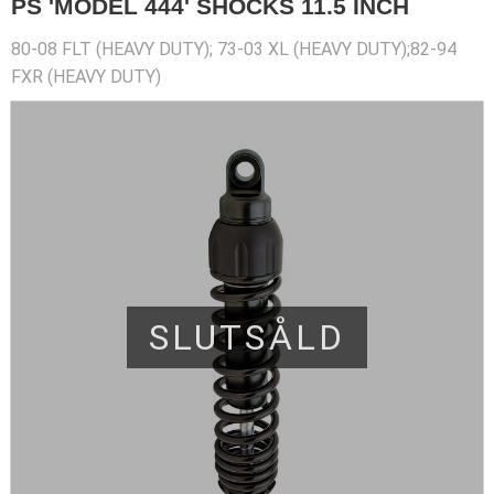
PS 'MODEL 444' SHOCKS 11.5 INCH
80-08 FLT (HEAVY DUTY); 73-03 XL (HEAVY DUTY);82-94
FXR (HEAVY DUTY)
SLUTSÅLD