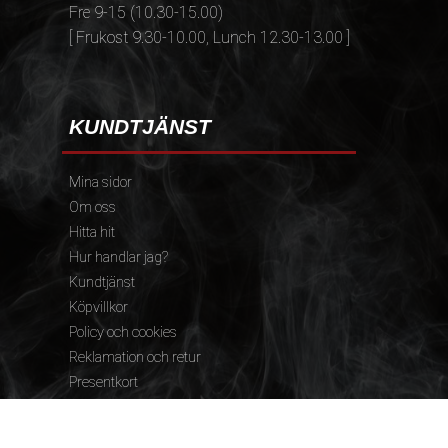
Fre 9-15 (10.30-15.00)
[ Frukost 9.30-10.00, Lunch 12.30-13.00 ]
KUNDTJÄNST
Mina sidor
Om oss
Hitta hit
Hur handlar jag?
Kundtjänst
Köpvillkor
Policy och cookies
Reklamation och retur
Presentkort