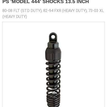
PS 'MODEL 444' SHOCKS 13.5 INCH
80-08 FLT (STD DUTY); 82-94 FXR (HEAVY DUTY); 73-03 XL
(HEAVY DUTY)