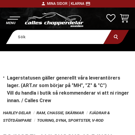
person
payment
MINA SIDOR │
KLARNA
Meny
FAVORITE
KUNDV
Lagerstatusen gäller generellt våra leverantörers
lager. (ART.nr som börjar på "MH", "Z" & "C")
Vill du handla i butik
så rekommenderar vi att ni ringer
innan. / Calles Crew
HARLEY-DELAR
RAM, CHASSIE, SKÄRMAR
FJÄDRAR &
STÖTDÄMPARE
TOURING, DYNA, SPORTSTER, V-ROD