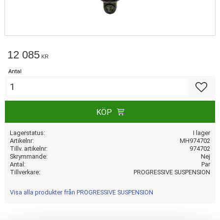
12 085
KR
Antal
Lägg till
KÖP
Lagerstatus
I lager
Artikelnr
MH974702
Tillv. artikelnr
974702
Skrymmande
Nej
Antal
Par
Tillverkare
PROGRESSIVE SUSPENSION
Visa alla produkter från PROGRESSIVE SUSPENSION