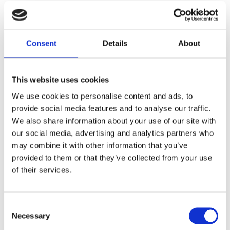
BLACK
Consent
Details
About
Dela med dig
F
a
c
This website uses cookies
e
b
We use cookies to personalise content and ads, to
Omdömen
o
provide social media features and to analyse our traffic.
o
k
We also share information about your use of our site with
Du
our social media, advertising and analytics partners who
may combine it with other information that you’ve
provided to them or that they’ve collected from your use
of their services.
C
Bli den första att lämna ett omdöme.
Necessary
o
n