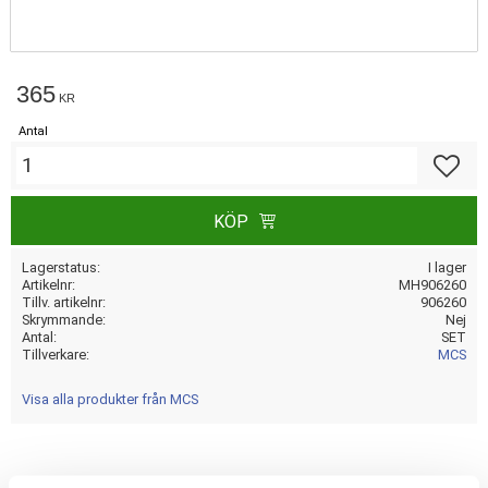
365
KR
Antal
Lägg till
KÖP
Lagerstatus
I lager
Artikelnr
MH906260
Tillv. artikelnr
906260
Skrymmande
Nej
Antal
SET
Tillverkare
MCS
Visa alla produkter från MCS