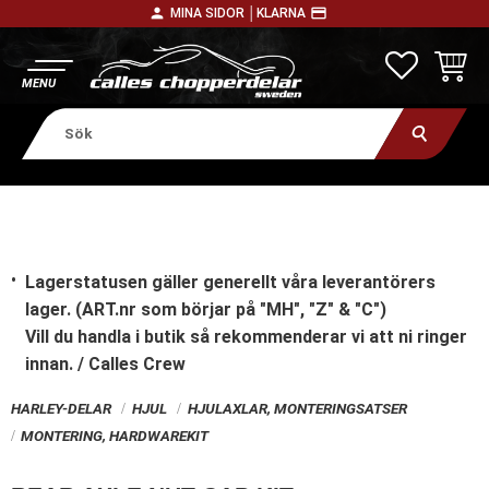
person
payment
MINA SIDOR │
KLARNA
Meny
FAVORITE
KUNDV
Lagerstatusen gäller generellt våra leverantörers
lager. (ART.nr som börjar på "MH", "Z" & "C")
Vill du handla i butik
så rekommenderar vi att ni ringer
innan. / Calles Crew
HARLEY-DELAR
HJUL
HJULAXLAR, MONTERINGSATSER
MONTERING, HARDWAREKIT