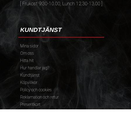
[ Frukost 9.30-10.00, Lunch 12.30-13.00 ]
KUNDTJÄNST
Mina sidor
Om oss
Hitta hit
Hur handlar jag?
Kundtjänst
Köpvillkor
Policy och cookies
Reklamation och retur
Presentkort
FÖLJ OSS