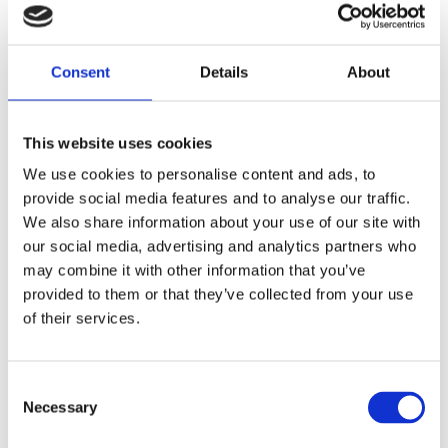
CHROME; HIGH CAPS
Dela med dig
Consent
Details
About
F
a
c
This website uses cookies
e
b
Omdömen
We use cookies to personalise content and ads, to
o
o
provide social media features and to analyse our traffic.
k
Du
We also share information about your use of our site with
our social media, advertising and analytics partners who
may combine it with other information that you’ve
provided to them or that they’ve collected from your use
of their services.
Bli den första att lämna ett omdöme.
C
Necessary
o
Lathund, modeller
n