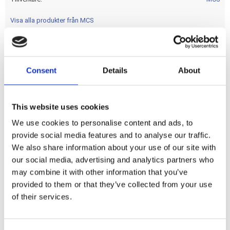
Visa alla produkter från MCS
nan
Consent
Details
About
Dela med dig
This website uses cookies
F
We use cookies to personalise content and ads, to
a
c
provide social media features and to analyse our traffic.
e
We also share information about your use of our site with
b
Omdömen
o
our social media, advertising and analytics partners who
o
may combine it with other information that you’ve
k
Du
provided to them or that they’ve collected from your use
of their services.