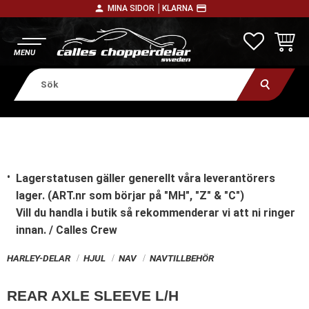
person
payment
MINA SIDOR │
KLARNA
Meny
FAVORITE
KUNDV
Lagerstatusen gäller generellt våra leverantörers
lager. (ART.nr som börjar på "MH", "Z" & "C")
Vill du handla i butik
så rekommenderar vi att ni ringer
innan. / Calles Crew
HARLEY-DELAR
HJUL
NAV
NAVTILLBEHÖR
REAR AXLE SLEEVE L/H