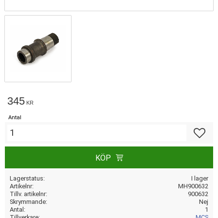
345
KR
Antal
Lägg till
KÖP
Lagerstatus
I lager
Artikelnr
MH900632
Tillv. artikelnr
900632
Skrymmande
Nej
Antal
1
Tillverkare
MCS