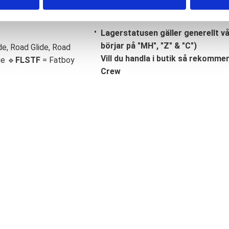
Lagerstatusen gäller generellt v
börjar på "MH", "Z" & "C")
de, Road Glide, Road
Vill du handla i butik så rekommend
ge 🔹
FLSTF
= Fatboy
Crew