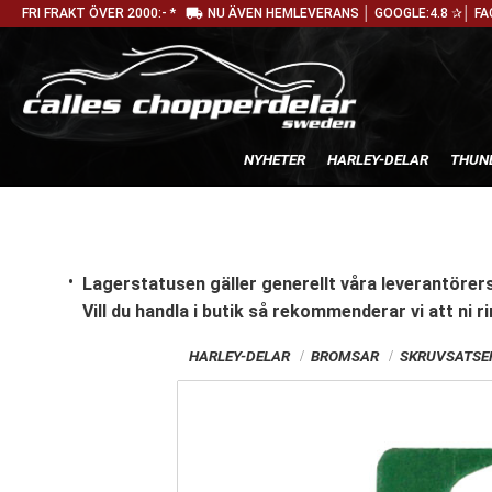
local_shipping
FRI FRAKT ÖVER 2000:- *
NU ÄVEN HEMLEVERANS │ GOOGLE:4.8 ✰│ FA
NYHETER
HARLEY-DELAR
THUN
Lagerstatusen gäller generellt våra leverantörers
Vill du handla i butik
så rekommenderar vi att ni ri
HARLEY-DELAR
BROMSAR
SKRUVSATSER