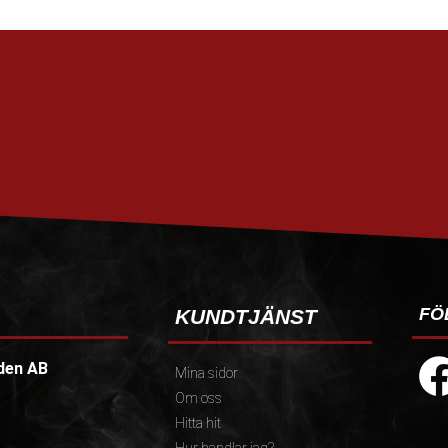
FÖ
KUNDTJÄNST
den AB
Mina sidor
Om oss
Hitta hit