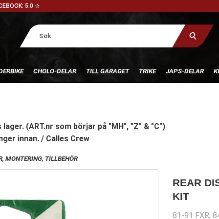
CEBOOK: 5.0 ✰
DERBIKE
CHOLO-DELAR
TILL GARAGET
TRIKE
JAPS-DELAR
K
 lager. (ART.nr som börjar på "MH", "Z" & "C")
nger innan. / Calles Crew
, MONTERING, TILLBEHÖR
REAR DI
KIT
81-91 FXR; 