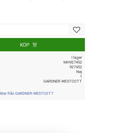
Lägg till i favoriter
KÖP
I lager
MH927452
927452
Nej
1
GARDNER-WESTCOTT
dukter från GARDNER-WESTCOTT