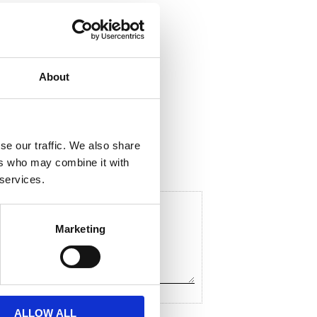
About
ela med dig
F
a
c
se our traffic. We also share
e
ers who may combine it with
b
o
 services.
o
k
Marketing
ALLOW ALL