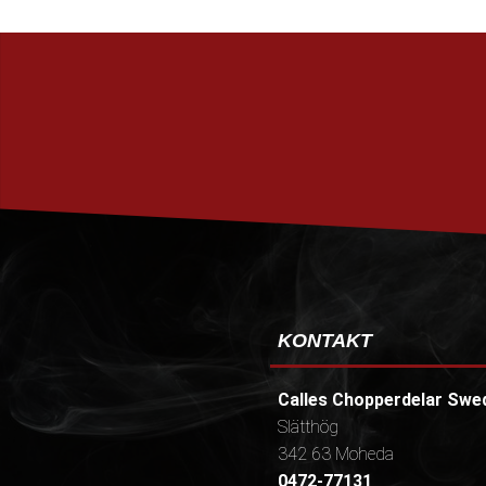
KONTAKT
Calles Chopperdelar Swe
Slätthög
342 63 Moheda
0472-77131