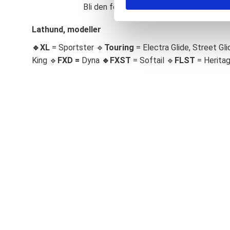
Bli den första att lämna ett omdöme.
S
e
Lathund, modeller
l
🔹XL
= Sportster 🔹
Touring
= Electra Glide, Street Gli
e
c
King 🔹
FXD =
Dyna
🔹
FXST
= Softail 🔹
FLST
= Herita
t
i
o
n