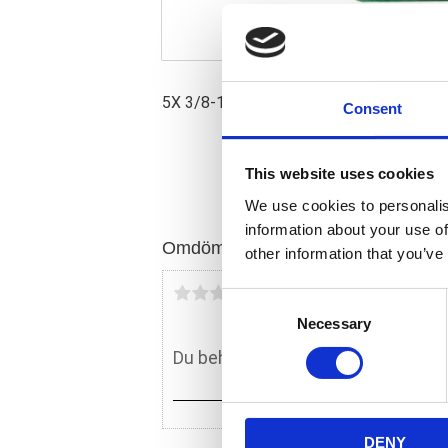
5X 3/8-16 X 1 1/4" + 5X 3/8-16 låsmutt
Consent
This website uses cookies
We use cookies to personalis
information about your use of
Omdömen
other information that you’ve
Du
C
Necessary
o
n
s
e
n
DENY
t