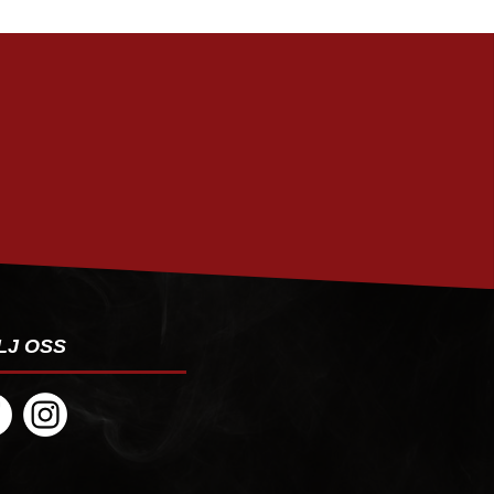
PRENUMERERA
LJ OSS