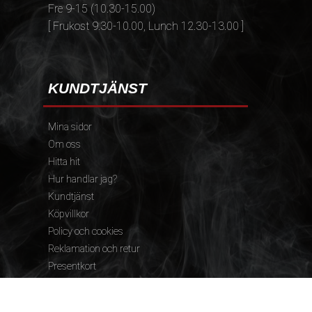
Fre 9-15 (10.30-15.00)
[ Frukost 9.30-10.00, Lunch 12.30-13.00 ]
KUNDTJÄNST
Mina sidor
Om oss
Hitta hit
Hur handlar jag?
Kundtjänst
Köpvillkor
Policy och cookies
Reklamation och retur
Presentkort