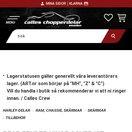
person
payment
MINA SIDOR │
KLARNA
Meny
FAVORITE
KUNDV
Lagerstatusen gäller generellt våra leverantörers
lager. (ART.nr som börjar på "MH", "Z" & "C")
Vill du handla i butik
så rekommenderar vi att ni ringer
innan. / Calles Crew
HARLEY-DELAR
RAM, CHASSIE, SKÄRMAR
SKÄRMAR
TILLBEHÖR