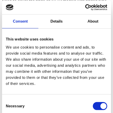
Used to cover the hinge on 58-84 models with hinged type
rear fenders.
Consent
Details
About
Dela med dig
F
a
c
This website uses cookies
e
b
We use cookies to personalise content and ads, to
Omdömen
o
provide social media features and to analyse our traffic.
o
k
We also share information about your use of our site with
Du
our social media, advertising and analytics partners who
may combine it with other information that you’ve
provided to them or that they’ve collected from your use
of their services.
C
Bli den första att lämna ett omdöme.
Necessary
o
n