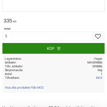
335
KR
Antal
Lägg till
KÖP
Lagerstatus
I lager
Artikelnr
MH509886
Tillv. artikelnr
509886
Skrymmande
Nej
Antal
1
Tillverkare
MCS
Visa alla produkter från MCS