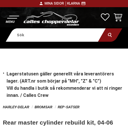
person
payment
MINA SIDOR │
KLARNA
Meny
FAVORITE
KUNDV
Lagerstatusen gäller generellt våra leverantörers
lager. (ART.nr som börjar på "MH", "Z" & "C")
Vill du handla i butik
så rekommenderar vi att ni ringer
innan. / Calles Crew
HARLEY-DELAR
BROMSAR
REP-SATSER
Rear master cylinder rebuild kit, 04-06