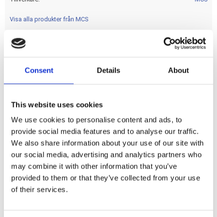
Visa alla produkter från MCS
Bakhjulshuvudcylindern ombyggnadssats för
Consent
Details
About
stockhuvudbromscylindern. OEM-referens 42810-04B.
Dela med dig
This website uses cookies
F
We use cookies to personalise content and ads, to
a
provide social media features and to analyse our traffic.
c
e
We also share information about your use of our site with
b
Omdömen
our social media, advertising and analytics partners who
o
o
may combine it with other information that you’ve
k
Du
provided to them or that they’ve collected from your use
of their services.