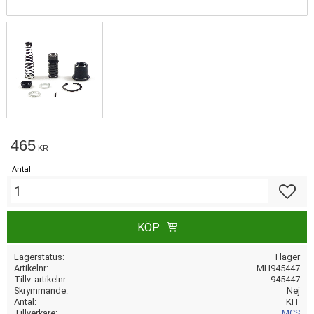
465
KR
Antal
Lägg till
KÖP
Lagerstatus
I lager
Artikelnr
MH945447
Tillv. artikelnr
945447
Skrymmande
Nej
Antal
KIT
Tillverkare
MCS