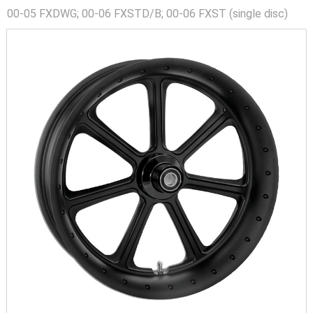
00-05 FXDWG; 00-06 FXSTD/B; 00-06 FXST (single disc)