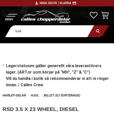
person
payment
MINA SIDOR │
KLARNA
Meny
FAVORITE
KUNDV
Lagerstatusen gäller generellt våra leverantörers
lager. (ART.nr som börjar på "MH", "Z" & "C")
Vill du handla i butik
så rekommenderar vi att ni ringer
innan. / Calles Crew
HARLEY-DELAR
HJUL
BILLET (EJ SORTERADE)
RSD 3.5 X 23 WHEEL, DIESEL