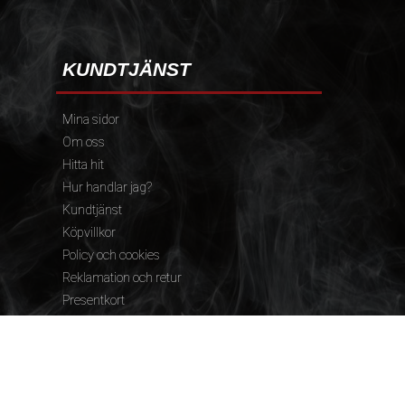
KUNDTJÄNST
Mina sidor
Om oss
Hitta hit
Hur handlar jag?
Kundtjänst
Köpvillkor
Policy och cookies
Reklamation och retur
Presentkort
FÖLJ OSS