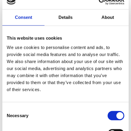
Dela med dig
Consent
Details
About
F
a
c
e
This website uses cookies
b
Omdömen
o
We use cookies to personalise content and ads, to
o
k
provide social media features and to analyse our traffic.
Du
We also share information about your use of our site with
our social media, advertising and analytics partners who
may combine it with other information that you’ve
provided to them or that they’ve collected from your use
of their services.
Bli den första att lämna ett omdöme.
C
Necessary
o
Lathund, modeller
n
🔹XL
= Sportster 🔹
Touring
= Electra Glide, Street Glide,
s