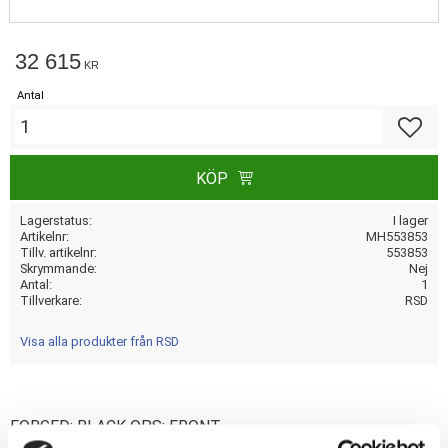
32 615
KR
Antal
Lägg till
KÖP
Lagerstatus
I lager
Artikelnr
MH553853
Tillv. artikelnr
553853
Skrymmande
Nej
Antal
1
Tillverkare
RSD
Visa alla produkter från RSD
FORGED; BLACK OPS: FRONT