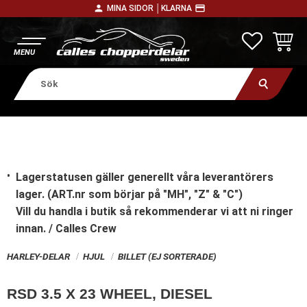
person
payment
MINA SIDOR │
KLARNA
Meny
FAVORITE
KUNDV
Lagerstatusen gäller generellt våra leverantörers
lager. (ART.nr som börjar på "MH", "Z" & "C")
Vill du handla i butik
så rekommenderar vi att ni ringer
innan. / Calles Crew
HARLEY-DELAR
HJUL
BILLET (EJ SORTERADE)
RSD 3.5 X 23 WHEEL, DIESEL