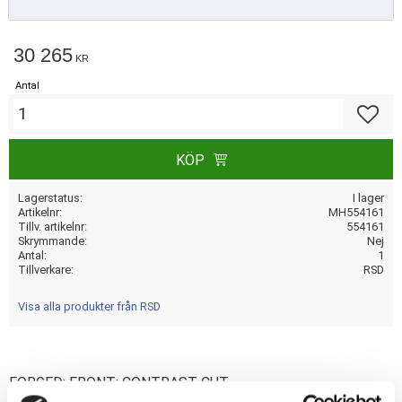
30 265
KR
Antal
Lägg till
KÖP
Lagerstatus
I lager
Artikelnr
MH554161
Tillv. artikelnr
554161
Skrymmande
Nej
Antal
1
Tillverkare
RSD
Visa alla produkter från RSD
FORGED; FRONT; CONTRAST CUT