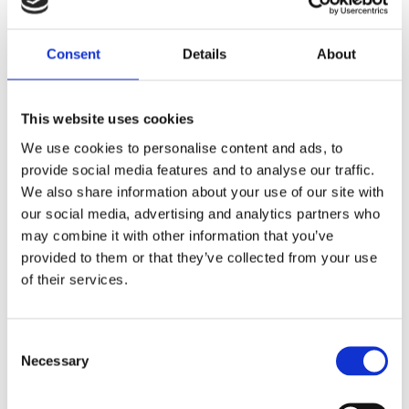
Dela med dig
Consent
Details
About
F
a
c
e
This website uses cookies
b
Omdömen
o
We use cookies to personalise content and ads, to
o
k
provide social media features and to analyse our traffic.
Du
We also share information about your use of our site with
our social media, advertising and analytics partners who
may combine it with other information that you’ve
provided to them or that they’ve collected from your use
of their services.
Bli den första att lämna ett omdöme.
C
Necessary
o
Lathund, modeller
n
🔹XL
= Sportster 🔹
Touring
= Electra Glide, Street Glide,
s