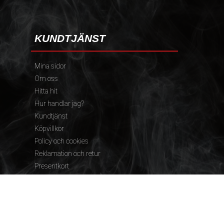
KUNDTJÄNST
Mina sidor
Om oss
Hitta hit
Hur handlar jag?
Kundtjänst
Köpvillkor
Policy och cookies
Reklamation och retur
Presentkort
FÖLJ OSS