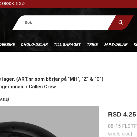
CEBOOK: 5.0 ✰
DERBIKE
CHOLO-DELAR
TILL GARAGET
TRIKE
JAPS-DELAR
K
 lager. (ART.nr som börjar på "MH", "Z" & "C")
nger innan. / Calles Crew
RADE)
RSD 4.25
08-15 FLSTF/
single disc)