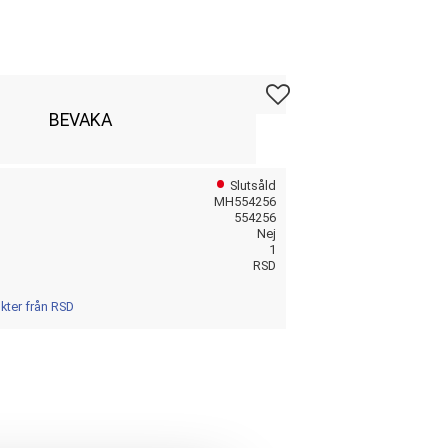
Lägg till i favoriter
BEVAKA
Slutsåld
MH554256
554256
Nej
1
RSD
ukter från RSD