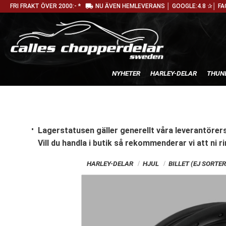
local_shipping
FRI FRAKT ÖVER 2000:- *
NU ÄVEN HEMLEVERANS │ GOOGLE:4.8 ✰│ FA
NYHETER
HARLEY-DELAR
THUN
Lagerstatusen gäller generellt våra leverantörers
Vill du handla i butik
så rekommenderar vi att ni ri
HARLEY-DELAR
HJUL
BILLET (EJ SORTE