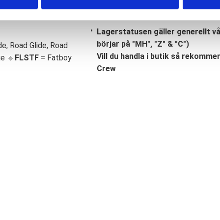
Lagerstatusen gäller generellt v
börjar på "MH", "Z" & "C")
de, Road Glide, Road
Vill du handla i butik så rekommend
ge 🔹
FLSTF
= Fatboy
Crew