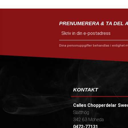
PRENUMERERA & TA DEL 
Dina personuppgifter behandlas i enlighet 
KONTAKT
Calles Chopperdelar Swe
Slätthög
342 63 Moheda
0472-77131