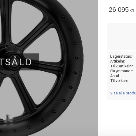
26 095
KR
Lagerstatus
TSÅLD
Artikelnr
Tillv. artikelnr
Skrymmande
Antal
Tillverkare
Visa alla prod