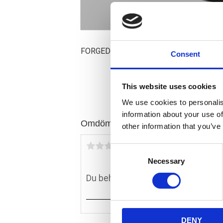
FORGED; BLACK OPS; FRONT
Consent
This website uses cookies
We use cookies to personalis
information about your use of
Omdömen
other information that you’ve
Du
C
Necessary
o
n
s
e
n
DENY
t