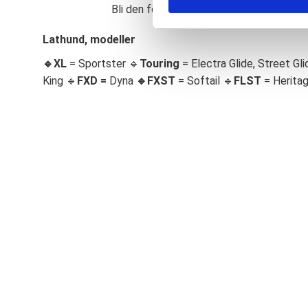
Bli den första att lämna ett omdöme.
S
e
Lathund, modeller
l
🔹XL
= Sportster 🔹
Touring
= Electra Glide, Street Gli
e
c
King 🔹
FXD =
Dyna
🔹
FXST
= Softail 🔹
FLST
= Herita
t
i
o
n