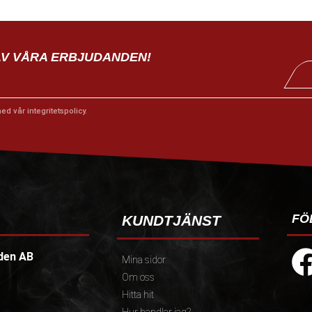
AV VÅRA ERBJUDANDEN!
med vår
integritetspolicy
.
FÖ
KUNDTJÄNST
den AB
Mina sidor
Om oss
Hitta hit