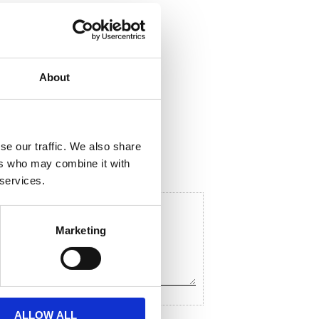
About
ela med dig
F
a
c
se our traffic. We also share
e
ers who may combine it with
b
o
 services.
o
k
Marketing
ALLOW ALL