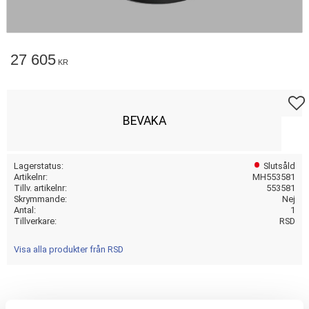
27 605
KR
Lägg t
BEVAKA
Lagerstatus
Slutsåld
Artikelnr
MH553581
Tillv. artikelnr
553581
Skrymmande
Nej
Antal
1
Tillverkare
RSD
Visa alla produkter från RSD
FORGED; BLACK OPS; REAR