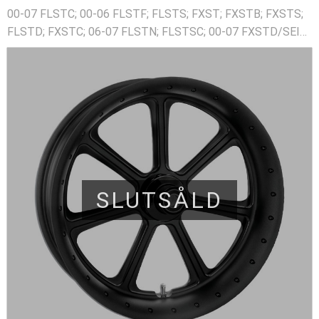
00-07 FLSTC; 00-06 FLSTF; FLSTS; FXST; FXSTB; FXSTS;
FLSTD; FXSTC; 06-07 FLSTN; FLSTSC; 00-07 FXSTD/SEI
(with upto 150mm tire)
SLUTSÅLD