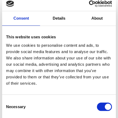
Dela med dig
Consent
Details
About
F
a
c
e
This website uses cookies
b
Omdömen
o
We use cookies to personalise content and ads, to
o
provide social media features and to analyse our traffic.
k
Du
We also share information about your use of our site with
our social media, advertising and analytics partners who
may combine it with other information that you’ve
provided to them or that they’ve collected from your use
of their services.
Bli den första att lämna ett omdöme.
C
Necessary
o
Lathund, modeller
n