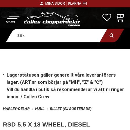
person
payment
MINA SIDOR │
KLARNA
Meny
FAVORITE
KUNDV
Lagerstatusen gäller generellt våra leverantörers
lager. (ART.nr som börjar på "MH", "Z" & "C")
Vill du handla i butik
så rekommenderar vi att ni ringer
innan. / Calles Crew
HARLEY-DELAR
HJUL
BILLET (EJ SORTERADE)
RSD 5.5 X 18 WHEEL, DIESEL