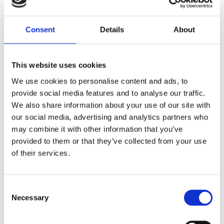
Dela med dig
Consent
Details
About
F
a
c
e
This website uses cookies
b
Omdömen
o
We use cookies to personalise content and ads, to
o
k
provide social media features and to analyse our traffic.
Du
We also share information about your use of our site with
our social media, advertising and analytics partners who
may combine it with other information that you’ve
provided to them or that they’ve collected from your use
of their services.
Bli den första att lämna ett omdöme.
C
Necessary
o
Lathund, modeller
n
🔹XL
= Sportster 🔹
Touring
= Electra Glide, Street Glide,
s