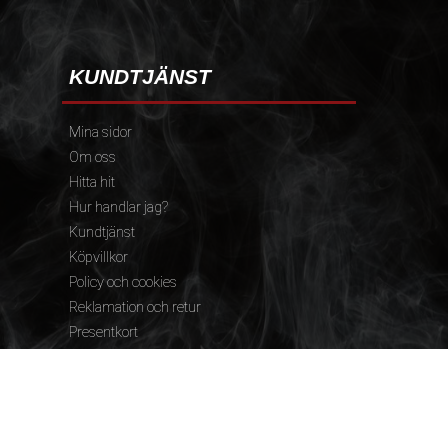
KUNDTJÄNST
Mina sidor
Om oss
Hitta hit
Hur handlar jag?
Kundtjänst
Köpvillkor
Policy och cookies
Reklamation och retur
Presentkort
FÖLJ OSS