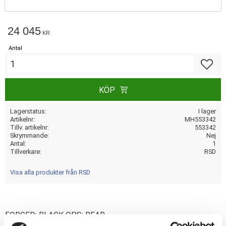
24 045
KR
Antal
Lägg till
KÖP
Lagerstatus
I lager
Artikelnr
MH553342
Tillv. artikelnr
553342
Skrymmande
Nej
Antal
1
Tillverkare
RSD
Visa alla produkter från RSD
FORGED; BLACK OPS; REAR