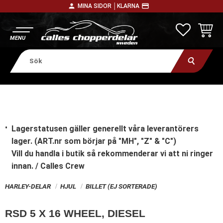
person
payment
MINA SIDOR │
KLARNA
Meny
FAVORITE
KUNDV
Lagerstatusen gäller generellt våra leverantörers
lager. (ART.nr som börjar på "MH", "Z" & "C")
Vill du handla i butik
så rekommenderar vi att ni ringer
innan. / Calles Crew
HARLEY-DELAR
HJUL
BILLET (EJ SORTERADE)
RSD 5 X 16 WHEEL, DIESEL