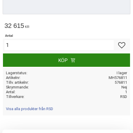
32 615
KR
Antal
Lägg till
KÖP
Lagerstatus
I lager
Artikelnr
MH576811
Tillv. artikelnr
576811
Skrymmande
Nej
Antal
1
Tillverkare
RSD
Visa alla produkter från RSD