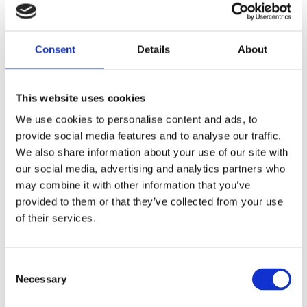
FORGED; CONTRAST CUT; REAR
Dela med dig
Consent
Details
About
F
a
c
This website uses cookies
e
b
Omdömen
We use cookies to personalise content and ads, to
o
o
provide social media features and to analyse our traffic.
k
Du
We also share information about your use of our site with
our social media, advertising and analytics partners who
may combine it with other information that you’ve
provided to them or that they’ve collected from your use
of their services.
Bli den första att lämna ett omdöme.
C
Necessary
o
Lathund, modeller
n