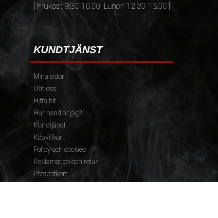
[ Frukost 9.30-10.00, Lunch 12.30-13.00 ]
KUNDTJÄNST
Mina sidor
Om oss
Hitta hit
Hur handlar jag?
Kundtjänst
Köpvillkor
Policy och cookies
Reklamation och retur
Presentkort
FÖLJ OSS