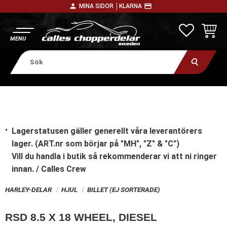
person
payment
MINA SIDOR │
KLARNA
Meny
FAVORITE
KUNDV
Lagerstatusen gäller generellt våra leverantörers
lager. (ART.nr som börjar på "MH", "Z" & "C")
Vill du handla i butik
så rekommenderar vi att ni ringer
innan. / Calles Crew
HARLEY-DELAR
HJUL
BILLET (EJ SORTERADE)
RSD 8.5 X 18 WHEEL, DIESEL