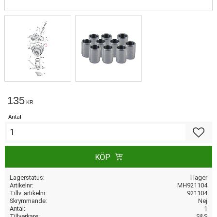
135
KR
Antal
Lägg till
KÖP
Lagerstatus
I lager
Artikelnr
MH921104
Tillv. artikelnr
921104
Skrymmande
Nej
Antal
1
Tillverkare
S&S