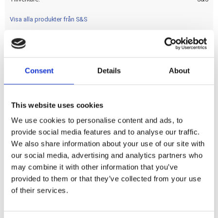
Visa alla produkter från S&S
Fits S&S & OEM cylinders & heads. OEM replacement
Consent
Details
About
reference 16595-99A.
Dela med dig
This website uses cookies
F
We use cookies to personalise content and ads, to
a
provide social media features and to analyse our traffic.
c
e
We also share information about your use of our site with
b
Omdömen
our social media, advertising and analytics partners who
o
o
may combine it with other information that you’ve
k
Du
provided to them or that they’ve collected from your use
of their services.