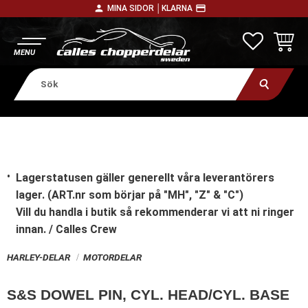
person
payment
MINA SIDOR │
KLARNA
Meny
FAVORITE
KUNDV
Lagerstatusen gäller generellt våra leverantörers
lager. (ART.nr som börjar på "MH", "Z" & "C")
Vill du handla i butik
så rekommenderar vi att ni ringer
innan. / Calles Crew
HARLEY-DELAR
MOTORDELAR
S&S DOWEL PIN, CYL. HEAD/CYL. BASE