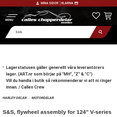
person
payment
MINA SIDOR │
KLARNA
Meny
FAVORITE
KUNDV
Lagerstatusen gäller generellt våra leverantörers
lager. (ART.nr som börjar på "MH", "Z" & "C")
Vill du handla i butik
så rekommenderar vi att ni ringer
innan. / Calles Crew
HARLEY-DELAR
MOTORDELAR
S&S, flywheel assembly for 124" V-series