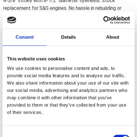
4-5/8" stroke with 8-1/2" diameter flywheels. Stock
replacement for S&S engines. No hassle in rebuilding or
getting the right parts; it''s all here in one package. These are
exactly set-up like the flywheels used in current S&S
production engines.
Consent
Details
About
Dela med dig
This website uses cookies
F
a
We use cookies to personalise content and ads, to
c
e
provide social media features and to analyse our traffic.
b
Omdömen
We also share information about your use of our site with
o
o
our social media, advertising and analytics partners who
k
Du
may combine it with other information that you’ve
provided to them or that they’ve collected from your use
of their services.
C