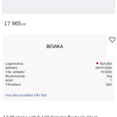
17 965
KR
Lägg t
BEVAKA
Lagerstatus
Slutsåld
Artikelnr
MH915283
Tillv. artikelnr
915283
Skrymmande
Nej
Antal
1
Tillverkare
S&S
Visa alla produkter från S&S