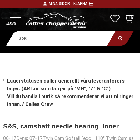
person
payment
MINA SIDOR │
KLARNA
Meny
FAVORITE
KUNDV
Lagerstatusen gäller generellt våra leverantörers
lager. (ART.nr som börjar på "MH", "Z" & "C")
Vill du handla i butik
så rekommenderar vi att ni ringer
innan. / Calles Crew
S&S, camshaft needle bearing. Inner
06-17Dyna; 07-17Twin Cam Softail (excl. 110" Twin Cam as