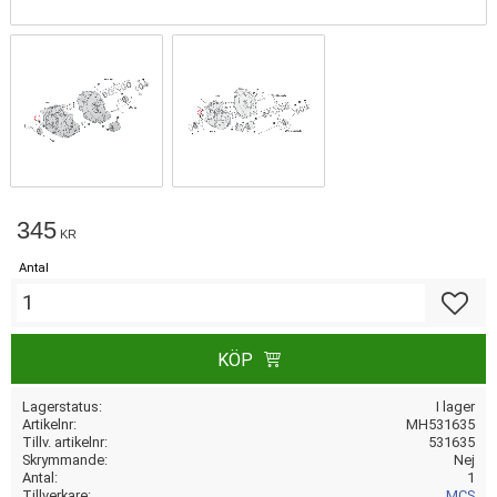
345
KR
Antal
Lägg till
KÖP
Lagerstatus
I lager
Artikelnr
MH531635
Tillv. artikelnr
531635
Skrymmande
Nej
Antal
1
Tillverkare
MCS