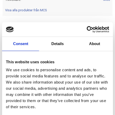
Visa alla produkter från MCS
Full needle style bearing. 2 bearings used for Twin Cam. 1
bearing used for M8. OEM replacement reference 9215
Consent
Details
About
standard; 24018-10 SE upgrade bearing as standard for
some 110" models.
This website uses cookies
Dela med dig
We use cookies to personalise content and ads, to
F
provide social media features and to analyse our traffic.
a
We also share information about your use of our site with
c
e
our social media, advertising and analytics partners who
b
may combine it with other information that you’ve
Omdömen
o
o
provided to them or that they’ve collected from your use
k
Du
of their services.