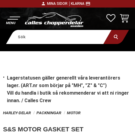
person
payment
MINA SIDOR │
KLARNA
Meny
FAVORITE
KUNDV
Lagerstatusen gäller generellt våra leverantörers
lager. (ART.nr som börjar på "MH", "Z" & "C")
Vill du handla i butik
så rekommenderar vi att ni ringer
innan. / Calles Crew
HARLEY-DELAR
PACKNINGAR
MOTOR
S&S MOTOR GASKET SET