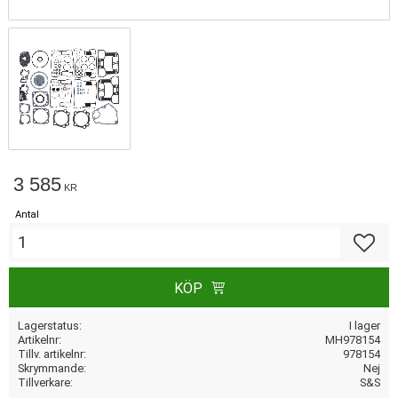
3 585
KR
Antal
Lägg till
KÖP
Lagerstatus
I lager
Artikelnr
MH978154
Tillv. artikelnr
978154
Skrymmande
Nej
Tillverkare
S&S