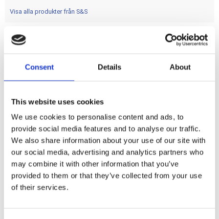
Visa alla produkter från S&S
Stock replacement gasket sets for S&S engines. Includes
all gaskets and seals required for a complete engine rebuild.
Consent
Details
About
Dela med dig
This website uses cookies
F
We use cookies to personalise content and ads, to
a
c
provide social media features and to analyse our traffic.
e
We also share information about your use of our site with
b
Omdömen
o
our social media, advertising and analytics partners who
o
may combine it with other information that you’ve
k
Du
provided to them or that they’ve collected from your use
of their services.