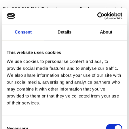
Fits S&S 512491 billet rocker covers. Replacement gasket
kit that contains all gaskets and o-rings required for
installation of S&S Shovelhead style billet rocker covers.
Consent
Details
About
Dela med dig
F
This website uses cookies
a
c
We use cookies to personalise content and ads, to
e
provide social media features and to analyse our traffic.
b
Omdömen
o
We also share information about your use of our site with
o
our social media, advertising and analytics partners who
k
Du
may combine it with other information that you’ve
provided to them or that they’ve collected from your use
of their services.
C
Necessary