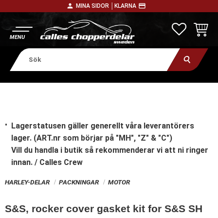
person
payment
MINA SIDOR │
KLARNA
Meny
FAVORITE
KUNDV
Lagerstatusen gäller generellt våra leverantörers
lager. (ART.nr som börjar på "MH", "Z" & "C")
Vill du handla i butik
så rekommenderar vi att ni ringer
innan. / Calles Crew
HARLEY-DELAR
PACKNINGAR
MOTOR
S&S, rocker cover gasket kit for S&S SH