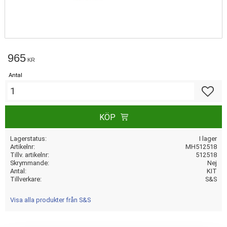
965
KR
Antal
Lägg till
KÖP
Lagerstatus
I lager
Artikelnr
MH512518
Tillv. artikelnr
512518
Skrymmande
Nej
Antal
KIT
Tillverkare
S&S
Visa alla produkter från S&S