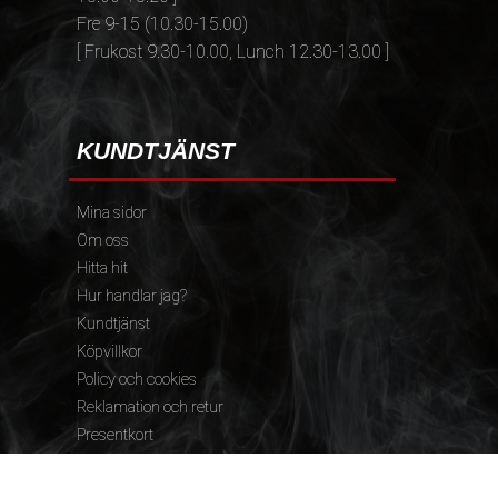
Fre 9-15 (10.30-15.00)
[ Frukost 9.30-10.00, Lunch 12.30-13.00 ]
KUNDTJÄNST
Mina sidor
Om oss
Hitta hit
Hur handlar jag?
Kundtjänst
Köpvillkor
Policy och cookies
Reklamation och retur
Presentkort