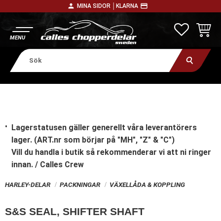
person
payment
MINA SIDOR │
KLARNA
Meny
FAVORITE
KUNDV
Lagerstatusen gäller generellt våra leverantörers
lager. (ART.nr som börjar på "MH", "Z" & "C")
Vill du handla i butik
så rekommenderar vi att ni ringer
innan. / Calles Crew
HARLEY-DELAR
PACKNINGAR
VÄXELLÅDA & KOPPLING
S&S SEAL, SHIFTER SHAFT