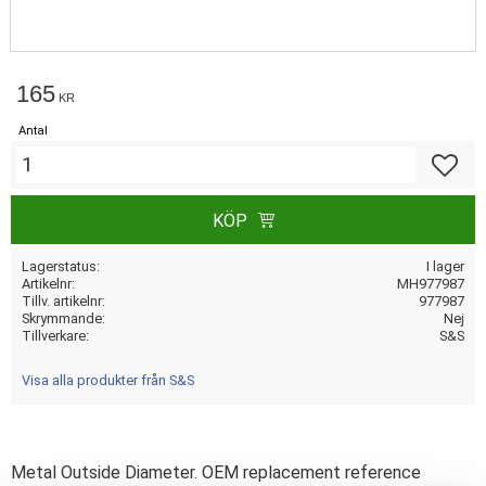
165
KR
Antal
Lägg till
KÖP
Lagerstatus
I lager
Artikelnr
MH977987
Tillv. artikelnr
977987
Skrymmande
Nej
Tillverkare
S&S
Visa alla produkter från S&S
Metal Outside Diameter. OEM replacement reference