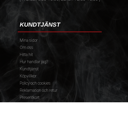
KUNDTJÄNST
Mina sidor
Om oss
Hitta hit
Hur handlar jag?
Kundtjänst
Köpvillkor
Policy och cookies
Reklamation och retur
Presentkort
FÖLJ OSS