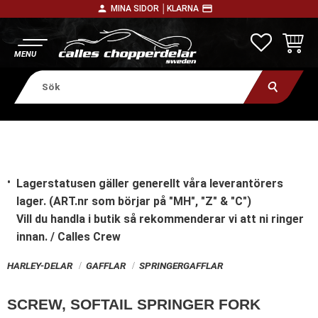
person
payment
MINA SIDOR │
KLARNA
Meny
FAVORITE
KUNDV
Lagerstatusen gäller generellt våra leverantörers
lager. (ART.nr som börjar på "MH", "Z" & "C")
Vill du handla i butik
så rekommenderar vi att ni ringer
innan. / Calles Crew
HARLEY-DELAR
GAFFLAR
SPRINGERGAFFLAR
SCREW, SOFTAIL SPRINGER FORK