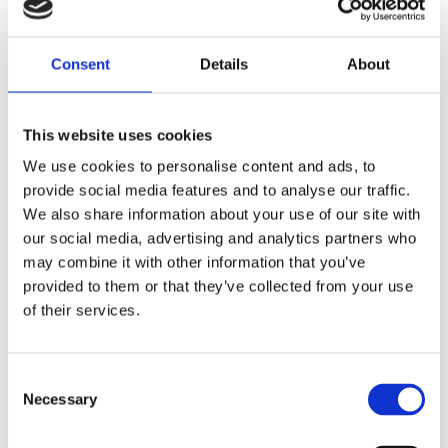
Dela med dig
Consent
Details
About
F
a
c
e
This website uses cookies
b
Omdömen
o
We use cookies to personalise content and ads, to
o
provide social media features and to analyse our traffic.
k
Du
We also share information about your use of our site with
our social media, advertising and analytics partners who
may combine it with other information that you’ve
provided to them or that they’ve collected from your use
of their services.
Bli den första att lämna ett omdöme.
C
Necessary
o
Lathund, modeller
n