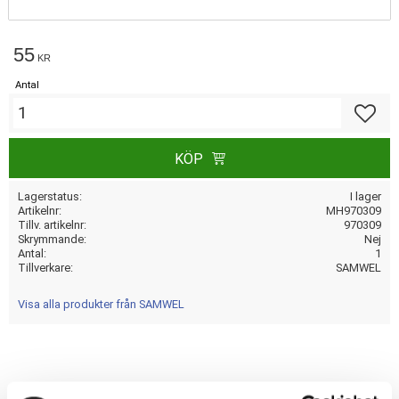
55
KR
Antal
Lägg till
KÖP
Lagerstatus
I lager
Artikelnr
MH970309
Tillv. artikelnr
970309
Skrymmande
Nej
Antal
1
Tillverkare
SAMWEL
Visa alla produkter från SAMWEL
nan