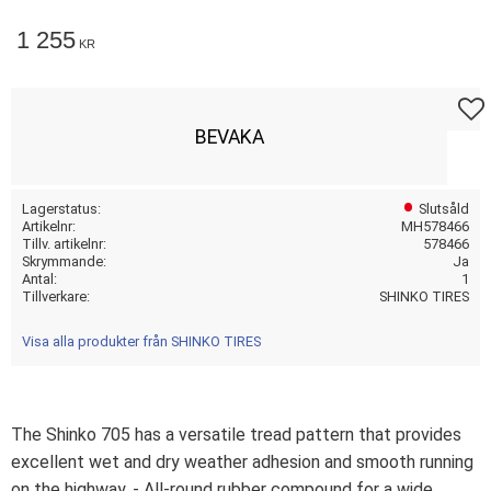
1 255
KR
Lägg t
BEVAKA
Lagerstatus
Slutsåld
Artikelnr
MH578466
Tillv. artikelnr
578466
Skrymmande
Ja
Antal
1
Tillverkare
SHINKO TIRES
Visa alla produkter från SHINKO TIRES
The Shinko 705 has a versatile tread pattern that provides
excellent wet and dry weather adhesion and smooth running
on the highway. - All-round rubber compound for a wide