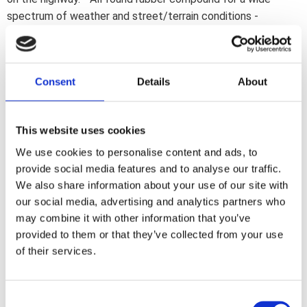
spectrum of weather and street/terrain conditions -
Designed as a 70% On-Road 30% Off-Road tire - Great
traction; even Off-Road; thanks to the dirt-oriented tread
design - Front & rear - TT
Consent
Details
About
Dela med dig
This website uses cookies
F
a
We use cookies to personalise content and ads, to
c
e
provide social media features and to analyse our traffic.
b
Omdömen
We also share information about your use of our site with
o
o
our social media, advertising and analytics partners who
k
Du
may combine it with other information that you’ve
provided to them or that they’ve collected from your use
of their services.
C