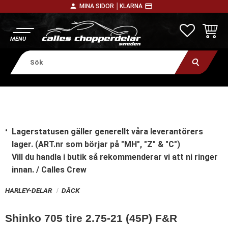
person
payment
MINA SIDOR │
KLARNA
Meny
FAVORITE
KUNDV
Lagerstatusen gäller generellt våra leverantörers
lager. (ART.nr som börjar på "MH", "Z" & "C")
Vill du handla i butik
så rekommenderar vi att ni ringer
innan. / Calles Crew
HARLEY-DELAR
DÄCK
Shinko 705 tire 2.75-21 (45P) F&R