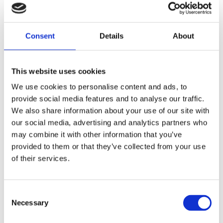
Black steel. Replacement for OEM 54741-07.
Dela med dig
Consent
Details
About
F
a
c
This website uses cookies
e
b
Omdömen
We use cookies to personalise content and ads, to
o
o
provide social media features and to analyse our traffic.
k
Du
We also share information about your use of our site with
our social media, advertising and analytics partners who
may combine it with other information that you’ve
provided to them or that they’ve collected from your use
of their services.
Bli den första att lämna ett omdöme.
C
Necessary
o
Lathund, modeller
n