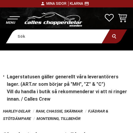
person
payment
MINA SIDOR │
KLARNA
Meny
FAVORITE
KUNDV
Lagerstatusen gäller generellt våra leverantörers
lager. (ART.nr som börjar på "MH", "Z" & "C")
Vill du handla i butik
så rekommenderar vi att ni ringer
innan. / Calles Crew
HARLEY-DELAR
RAM, CHASSIE, SKÄRMAR
FJÄDRAR &
STÖTDÄMPARE
MONTERING, TILLBEHÖR