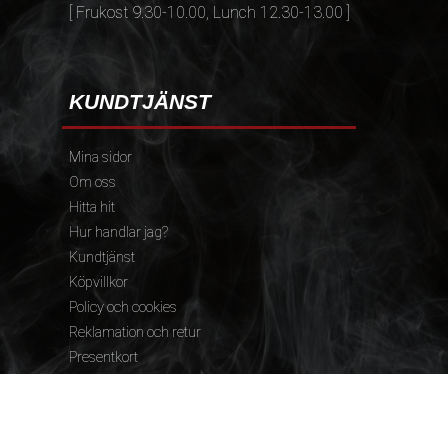
[ Frukost 9.30-10.00, Lunch 12.30-13.00 ]
KUNDTJÄNST
Mina sidor
Om oss
Hitta hit
Hur handlar jag?
Kundtjänst
Köpvillkor
Policy och cookies
Reklamation och retur
Presentkort
FÖLJ OSS