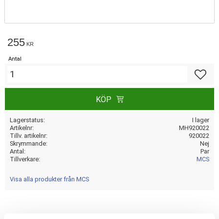
255
KR
Antal
Lägg till
KÖP
Lagerstatus
I lager
Artikelnr
MH920022
Tillv. artikelnr
920022
Skrymmande
Nej
Antal
Par
Tillverkare
MCS
Visa alla produkter från MCS