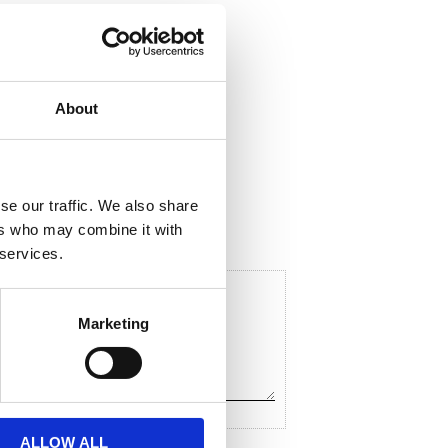
About
ela med dig
F
a
c
se our traffic. We also share
e
ers who may combine it with
b
o
 services.
o
k
Marketing
ALLOW ALL