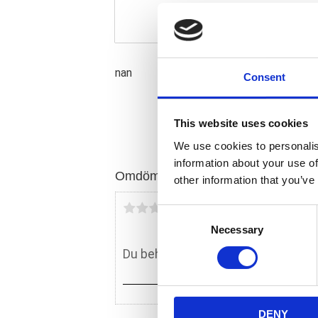
nan
Consent
This website uses cookies
We use cookies to personalis
information about your use of
Omdömen
other information that you’ve
Du
C
Necessary
o
n
s
e
n
DENY
t