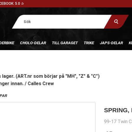
CEBOOK: 5.0 ✰
DERBIKE
CHOLO-DELAR
TILL GARAGET
TRIKE
JAPS-DELAR
K
 lager. (ART.nr som börjar på "MH", "Z" & "C")
nger innan. / Calles Crew
PAR
SPRING,
99-17 Twin C