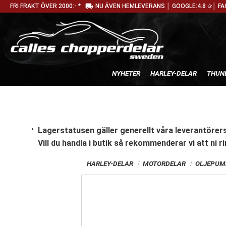
local_shipping
FRI FRAKT ÖVER 2000:- *
NU ÄVEN HEMLEVERANS │ GOOGLE:4.8 ✰│ FA
NYHETER
HARLEY-DELAR
THUN
Lagerstatusen gäller generellt våra leverantörers
Vill du handla i butik
så rekommenderar vi att ni ri
HARLEY-DELAR
MOTORDELAR
OLJEPUM