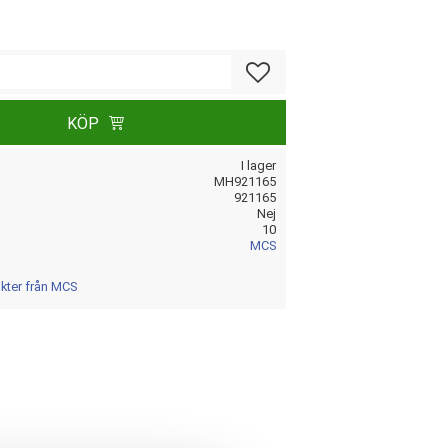
Lägg till i favoriter
KÖP
I lager
MH921165
921165
Nej
10
MCS
ukter från MCS