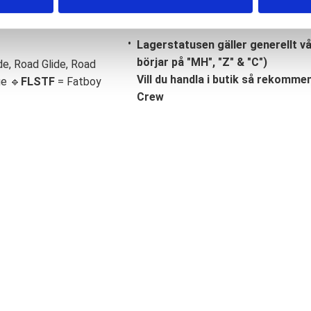
Lagerstatusen gäller generellt v
börjar på "MH", "Z" & "C")
de, Road Glide, Road
Vill du handla i butik så rekommend
ge 🔹
FLSTF
= Fatboy
Crew