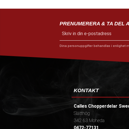
PRENUMERERA & TA DEL 
Dina personuppgifter behandlas i enlighet 
KONTAKT
Calles Chopperdelar Swe
Slätthög
342 63 Moheda
0472-77131