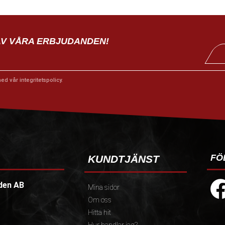
AV VÅRA ERBJUDANDEN!
med vår
integritetspolicy
.
FÖ
KUNDTJÄNST
den AB
Mina sidor
Om oss
Hitta hit