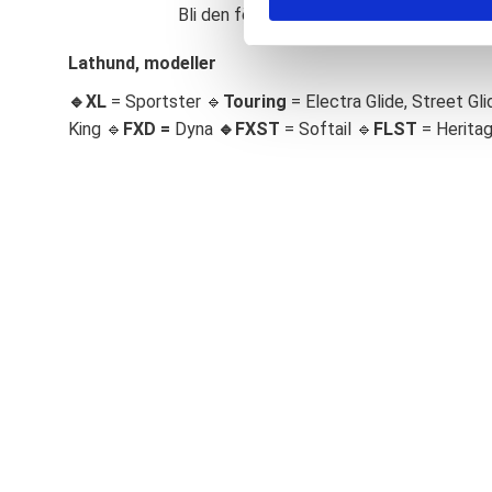
Bli den första att lämna ett omdöme.
S
e
Lathund, modeller
l
🔹XL
= Sportster 🔹
Touring
= Electra Glide, Street Gli
e
c
King 🔹
FXD =
Dyna
🔹
FXST
= Softail 🔹
FLST
= Herita
t
i
o
n