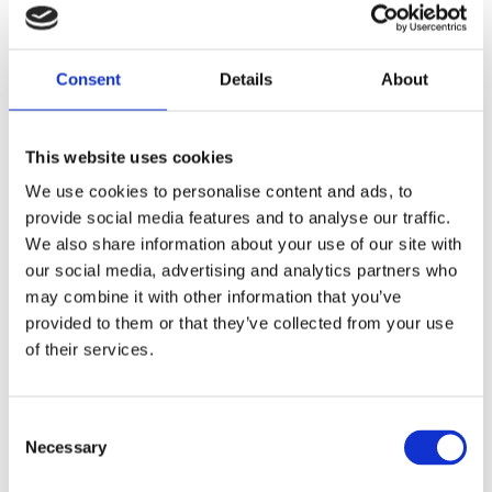
SPRINGER FORKS
Dela med dig
Consent
Details
About
F
a
c
This website uses cookies
e
b
Omdömen
We use cookies to personalise content and ads, to
o
o
provide social media features and to analyse our traffic.
k
Du
We also share information about your use of our site with
our social media, advertising and analytics partners who
may combine it with other information that you’ve
provided to them or that they’ve collected from your use
of their services.
Bli den första att lämna ett omdöme.
C
Necessary
o
Lathund, modeller
n