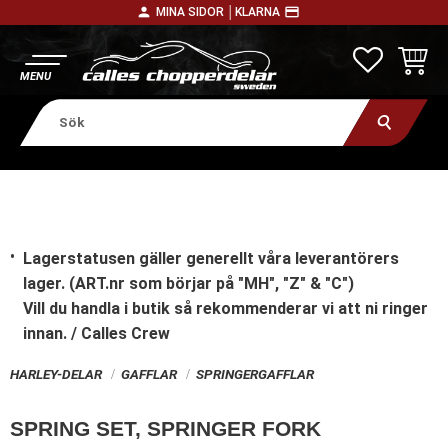
person
payment
MINA SIDOR │
KLARNA
Meny
FAVORITE
KUNDV
Lagerstatusen gäller generellt våra leverantörers
lager. (ART.nr som börjar på "MH", "Z" & "C")
Vill du handla i butik
så rekommenderar vi att ni ringer
innan. / Calles Crew
HARLEY-DELAR
GAFFLAR
SPRINGERGAFFLAR
SPRING SET, SPRINGER FORK