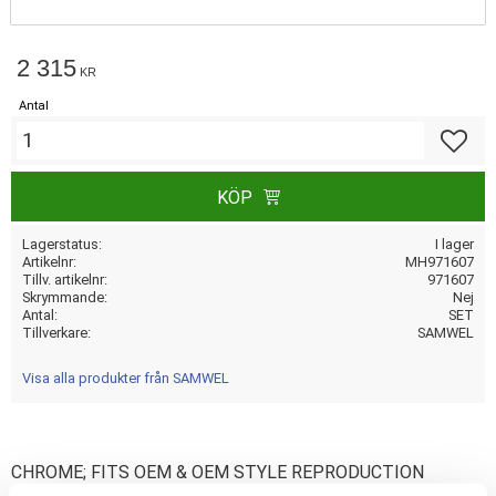
2 315
KR
Antal
Lägg till
KÖP
Lagerstatus
I lager
Artikelnr
MH971607
Tillv. artikelnr
971607
Skrymmande
Nej
Antal
SET
Tillverkare
SAMWEL
Visa alla produkter från SAMWEL
CHROME; FITS OEM & OEM STYLE REPRODUCTION