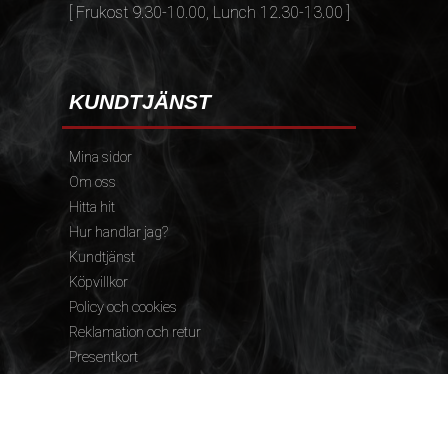
[ Frukost 9.30-10.00, Lunch 12.30-13.00 ]
KUNDTJÄNST
Mina sidor
Om oss
Hitta hit
Hur handlar jag?
Kundtjänst
Köpvillkor
Policy och cookies
Reklamation och retur
Presentkort
FÖLJ OSS