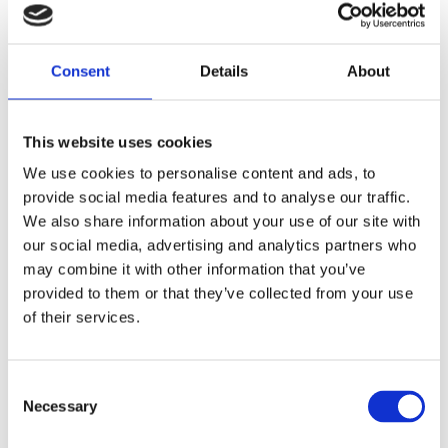
+2" O.S.; CHROME SPRINGS
Dela med dig
Consent
Details
About
F
a
c
This website uses cookies
e
b
Omdömen
We use cookies to personalise content and ads, to
o
o
provide social media features and to analyse our traffic.
k
Du
We also share information about your use of our site with
our social media, advertising and analytics partners who
may combine it with other information that you’ve
provided to them or that they’ve collected from your use
of their services.
Bli den första att lämna ett omdöme.
C
Necessary
o
Lathund, modeller
n