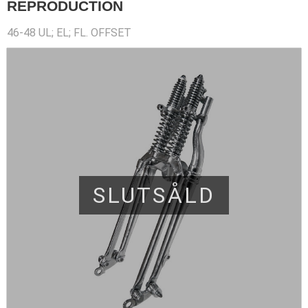
REPRODUCTION
46-48 UL; EL; FL. OFFSET
SLUTSÅLD