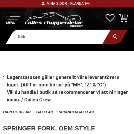
person
payment
MINA SIDOR │
KLARNA
Meny
FAVORITE
KUNDV
Lagerstatusen gäller generellt våra leverantörers
lager. (ART.nr som börjar på "MH", "Z" & "C")
Vill du handla i butik
så rekommenderar vi att ni ringer
innan. / Calles Crew
HARLEY-DELAR
GAFFLAR
SPRINGERGAFFLAR
SPRINGER FORK, OEM STYLE