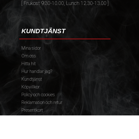
[ Frukost 9.30-10.00, Lunch 12.30-13.00 ]
KUNDTJÄNST
Mina sidor
Om oss
Hitta hit
Hur handlar jag?
Kundtjänst
Köpvillkor
Policy och cookies
Reklamation och retur
Presentkort
FÖLJ OSS