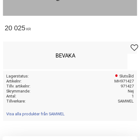
20 025
KR
Lägg t
BEVAKA
Lagerstatus
Slutsåld
Artikelnr
MH971427
Tillv. artikelnr
971427
Skrymmande
Nej
Antal
1
Tillverkare
SAMWEL
Visa alla produkter från SAMWEL