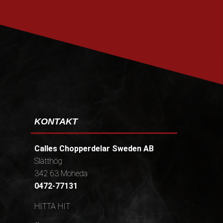
PRENUMERERA
KONTAKT
Calles Chopperdelar Sweden AB
Slätthög
342 63 Moheda
0472-77131
HITTA HIT