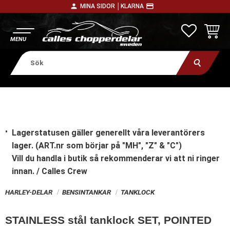
person
payment
MINA SIDOR │
KLARNA
Meny
FAVORITE
KUNDV
Lagerstatusen gäller generellt våra leverantörers
lager. (ART.nr som börjar på "MH", "Z" & "C")
Vill du handla i butik
så rekommenderar vi att ni ringer
innan. / Calles Crew
HARLEY-DELAR
BENSINTANKAR
TANKLOCK
STAINLESS stål tanklock SET, POINTED