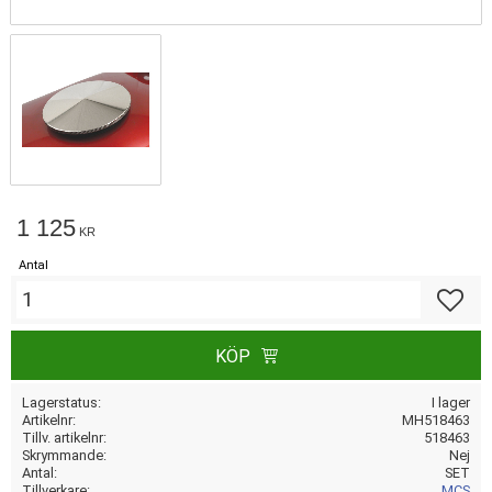
1 125
KR
Antal
Lägg till
KÖP
Lagerstatus
I lager
Artikelnr
MH518463
Tillv. artikelnr
518463
Skrymmande
Nej
Antal
SET
Tillverkare
MCS