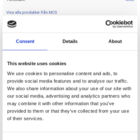
Visa alla produkter från MCS
Polished stainless steel; screw-in; vented & non-vented
Consent
Details
About
Dela med dig
This website uses cookies
F
a
We use cookies to personalise content and ads, to
c
provide social media features and to analyse our traffic.
e
b
We also share information about your use of our site with
Omdömen
o
our social media, advertising and analytics partners who
o
k
may combine it with other information that you’ve
Du
provided to them or that they’ve collected from your use
of their services.
C