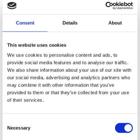
Stock replacement style springs for stock applications.
Dela med dig
Consent
Details
About
F
a
c
This website uses cookies
e
b
Omdömen
We use cookies to personalise content and ads, to
o
o
provide social media features and to analyse our traffic.
k
Du
We also share information about your use of our site with
our social media, advertising and analytics partners who
may combine it with other information that you’ve
provided to them or that they’ve collected from your use
of their services.
C
Bli den första att lämna ett omdöme.
Necessary
o
Lathund, modeller
n