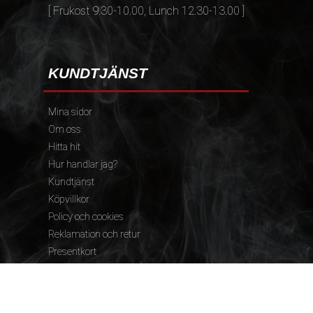
[ Frukost 9.30-10.00, Lunch 12.30-13.00 ]
KUNDTJÄNST
Mina sidor
Om oss
Hitta hit
Hur handlar jag?
Kundtjänst
Köpvillkor
Policy och cookies
Reklamation och retur
Presentkort
FÖLJ OSS