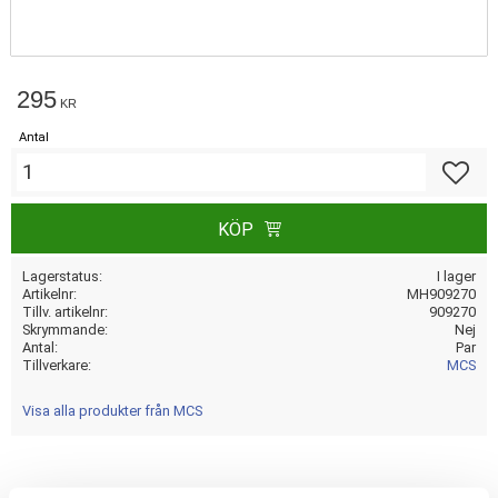
295
KR
Antal
Lägg till
KÖP
Lagerstatus
I lager
Artikelnr
MH909270
Tillv. artikelnr
909270
Skrymmande
Nej
Antal
Par
Tillverkare
MCS
Visa alla produkter från MCS