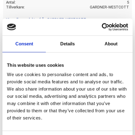
Antal
5
Tillverkare
GARDNER-WESTCOTT
Visa alla produkter från GARDNER-WESTCOTT
Consent
Details
About
1/4-24 X 1 3/8
Dela med dig
This website uses cookies
F
We use cookies to personalise content and ads, to
a
provide social media features and to analyse our traffic.
c
e
We also share information about your use of our site with
b
Omdömen
our social media, advertising and analytics partners who
o
o
may combine it with other information that you’ve
k
Du
provided to them or that they’ve collected from your use
of their services.