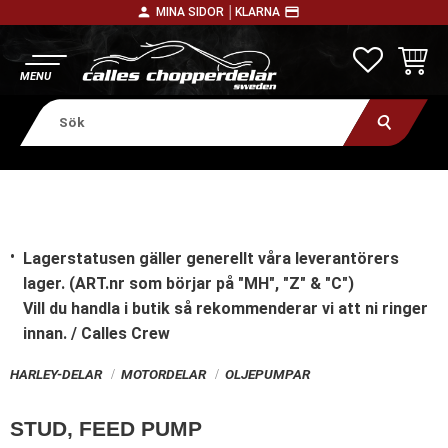
person
payment
MINA SIDOR │
KLARNA
Meny
FAVORITE
KUNDV
Lagerstatusen gäller generellt våra leverantörers
lager. (ART.nr som börjar på "MH", "Z" & "C")
Vill du handla i butik
så rekommenderar vi att ni ringer
innan. / Calles Crew
HARLEY-DELAR
MOTORDELAR
OLJEPUMPAR
STUD, FEED PUMP