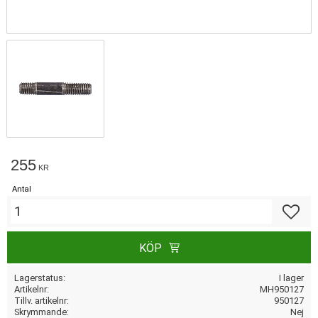
255
KR
Antal
Lägg till
KÖP
Lagerstatus
I lager
Artikelnr
MH950127
Tillv. artikelnr
950127
Skrymmande
Nej